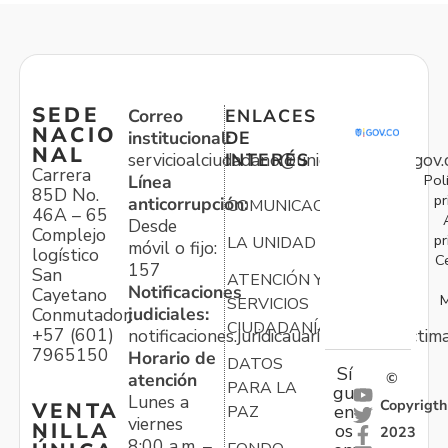
SEDE
Correo
ENLACES
NACIO
institucional:
DE
NAL
servicioalciudadano@unidadvictimas.gov.
INTERÉS
Carrera
Pol
Línea
85D No.
pr
anticorrupción:
COMUNICACIONES
46A – 65
Desde
Complejo
pr
LA UNIDAD
móvil o fijo:
logístico
C
157
San
ATENCIÓN Y
Notificaciones
Cayetano
M
SERVICIOS
judiciales:
Conmutador:
CIUDADANÍA
+57 (601)
notificaciones.juridicauariv@unidadvictim
7965150
Horario de
DATOS
Sí
atención
©
PARA LA
gu
Lunes a
Copyrigth
VENTA
en
PAZ
viernes
NILLA
os
2023
8:00 a.m. –