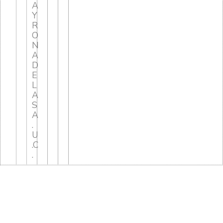
A
Y
R
O
N
A
D
E
L
A
S
A
.
U
.C
.