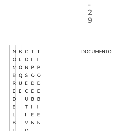
-
2
9
N
B
C
T
T
DOCUMENTO
O
L
O
I
I
M
O
N
P
P
B
Q
S
O
O
R
U
E
D
D
E
E
C
E
E
D
U
B
B
E
T
I
I
L
I
E
E
B
V
N
N
I
O