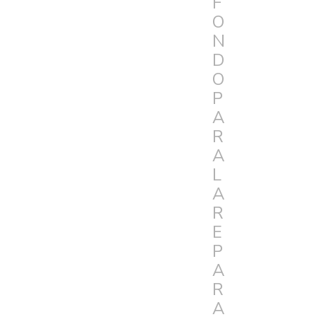
F
O
N
D
O
P
A
R
A
L
A
R
E
P
A
R
A