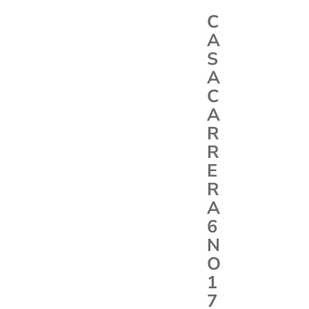
C
A
S
A
C
A
R
R
E
R
A
6
N
O
1
7