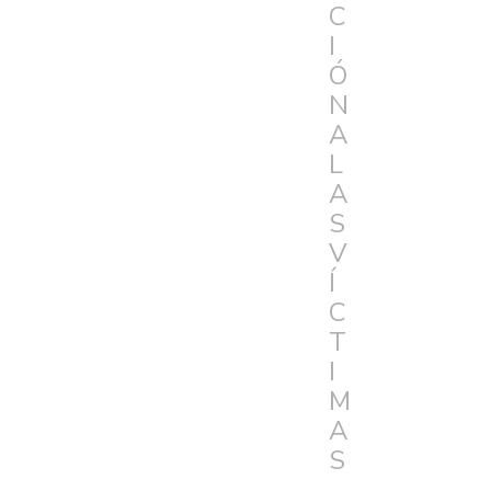
C
I
Ó
N
A
L
A
S
V
Í
C
T
I
M
A
S