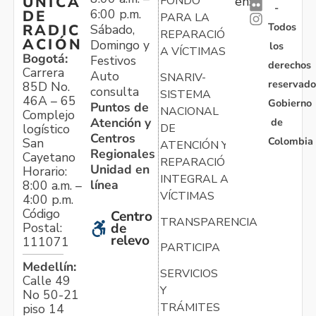
ÚNICA
FONDO
en:
-
6:00 p.m.
DE
PARA LA
Todos
RADIC
Sábado,
REPARACIÓN
ACIÓN
Domingo y
los
A VÍCTIMAS
Bogotá:
Festivos
derechos
Carrera
Auto
SNARIV-
reservado
85D No.
consulta
SISTEMA
46A – 65
Gobierno
Puntos de
NACIONAL
Complejo
Atención y
de
logístico
DE
Centros
Colombia
San
ATENCIÓN Y
Regionales
Cayetano
REPARACIÓN
Unidad en
Horario:
INTEGRAL A
línea
8:00 a.m. –
VÍCTIMAS
4:00 p.m.
Código
Centro
TRANSPARENCIA
Postal:
de
relevo
111071
PARTICIPA
Medellín:
SERVICIOS
Calle 49
Y
No 50-21
TRÁMITES
piso 14