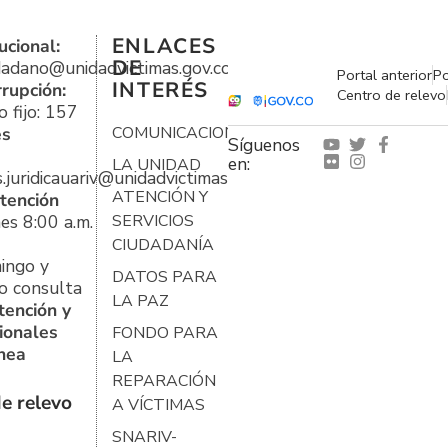
ENLACES
ucional:
DE
udadano@unidadvictimas.gov.co
Portal anterior
Po
INTERÉS
rrupción:
Centro de relevo
 fijo: 157
es
COMUNICACIONES
Síguenos
en:
LA UNIDAD
s.juridicauariv@unidadvictimas.gov.co
ATENCIÓN Y
tención
es 8:00 a.m.
SERVICIOS
CIUDADANÍA
ingo y
DATOS PARA
o consulta
LA PAZ
tención y
ionales
FONDO PARA
ínea
LA
REPARACIÓN
e relevo
A VÍCTIMAS
SNARIV-