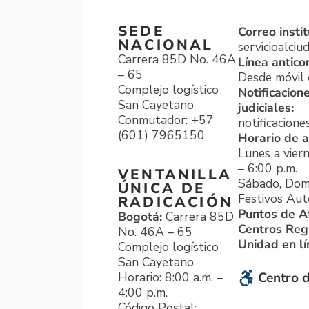
SEDE
Correo instit
NACIONAL
servicioalci
Carrera 85D No. 46A
Línea antico
– 65
Desde móvil o
Complejo logístico
Notificacion
San Cayetano
judiciales:
Conmutador: +57
notificacione
(601) 7965150
Horario de a
Lunes a viern
– 6:00 p.m.
VENTANILLA
Sábado, Dom
ÚNICA DE
Festivos Aut
RADICACIÓN
Puntos de A
Bogotá:
Carrera 85D
Centros Reg
No. 46A – 65
Unidad en l
Complejo logístico
San Cayetano
Horario: 8:00 a.m. –
Centro d
4:00 p.m.
Código Postal: