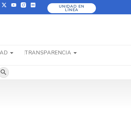
UNIDAD EN
LÍNEA
DAD
TRANSPARENCIA
Botón de búsqueda