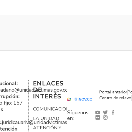
ENLACES
ucional:
DE
udadano@unidadvictimas.gov.co
Portal anterior
Po
INTERÉS
rrupción:
Centro de relevo
 fijo: 157
es
COMUNICACIONES
Síguenos
en:
LA UNIDAD
s.juridicauariv@unidadvictimas.gov.co
ATENCIÓN Y
tención