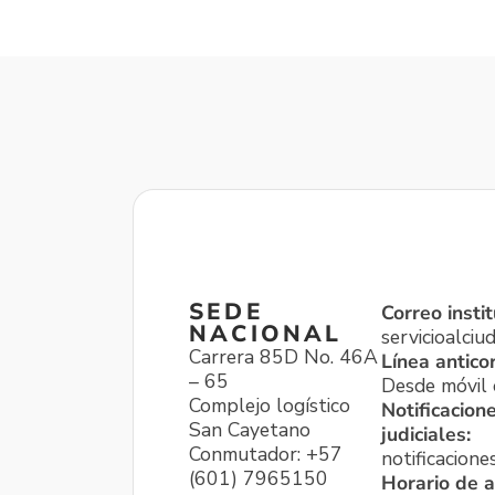
SEDE
Correo instit
NACIONAL
servicioalci
Carrera 85D No. 46A
Línea antico
– 65
Desde móvil o
Complejo logístico
Notificacion
San Cayetano
judiciales:
Conmutador: +57
notificacione
(601) 7965150
Horario de a