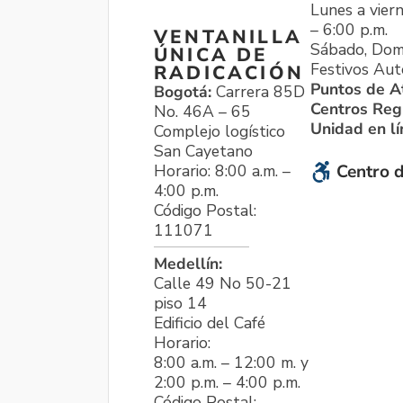
Lunes a viern
– 6:00 p.m.
VENTANILLA
Sábado, Dom
ÚNICA DE
Festivos Aut
RADICACIÓN
Puntos de A
Bogotá:
Carrera 85D
Centros Reg
No. 46A – 65
Unidad en l
Complejo logístico
San Cayetano
Horario: 8:00 a.m. –
Centro d
4:00 p.m.
Código Postal:
111071
Medellín:
Calle 49 No 50-21
piso 14
Edificio del Café
Horario:
8:00 a.m. – 12:00 m. y
2:00 p.m. – 4:00 p.m.
Código Postal: