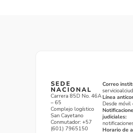
SEDE
Correo instit
NACIONAL
servicioalci
Carrera 85D No. 46A
Línea antico
– 65
Desde móvil o
Complejo logístico
Notificacion
San Cayetano
judiciales:
Conmutador: +57
notificacione
(601) 7965150
Horario de a