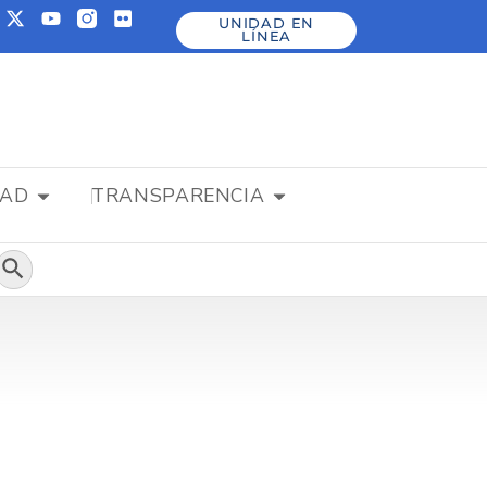
UNIDAD EN
LÍNEA
DAD
TRANSPARENCIA
Botón de búsqueda