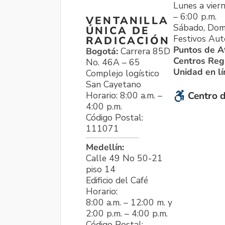
Lunes a viern
– 6:00 p.m.
VENTANILLA
Sábado, Dom
ÚNICA DE
Festivos Aut
RADICACIÓN
Puntos de A
Bogotá:
Carrera 85D
Centros Reg
No. 46A – 65
Unidad en l
Complejo logístico
San Cayetano
Horario: 8:00 a.m. –
Centro d
4:00 p.m.
Código Postal:
111071
Medellín:
Calle 49 No 50-21
piso 14
Edificio del Café
Horario:
8:00 a.m. – 12:00 m. y
2:00 p.m. – 4:00 p.m.
Código Postal: