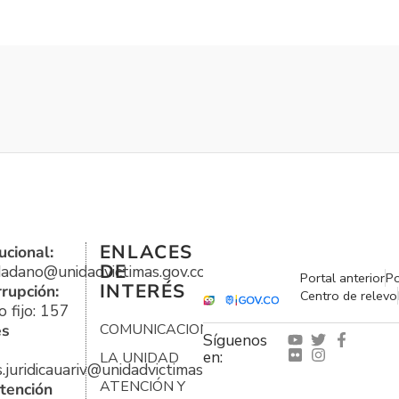
ENLACES
ucional:
DE
udadano@unidadvictimas.gov.co
Portal anterior
Po
INTERÉS
rrupción:
Centro de relevo
 fijo: 157
es
COMUNICACIONES
Síguenos
en:
LA UNIDAD
s.juridicauariv@unidadvictimas.gov.co
ATENCIÓN Y
tención