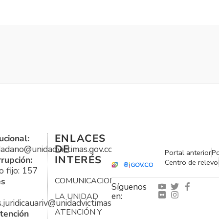
ENLACES
ucional:
DE
udadano@unidadvictimas.gov.co
Portal anterior
Po
INTERÉS
rrupción:
Centro de relevo
 fijo: 157
es
COMUNICACIONES
Síguenos
en:
LA UNIDAD
s.juridicauariv@unidadvictimas.gov.co
ATENCIÓN Y
tención