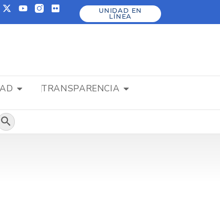
UNIDAD EN
LÍNEA
DAD
TRANSPARENCIA
Botón de búsqueda