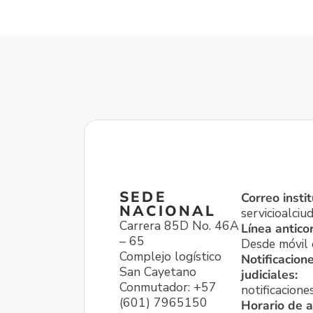
SEDE
Correo instit
NACIONAL
servicioalci
Carrera 85D No. 46A
Línea antico
– 65
Desde móvil o
Complejo logístico
Notificacion
San Cayetano
judiciales:
Conmutador: +57
notificacione
(601) 7965150
Horario de a