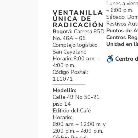
Lunes a viern
– 6:00 p.m.
VENTANILLA
Sábado, Dom
ÚNICA DE
Festivos Aut
RADICACIÓN
Puntos de A
Bogotá:
Carrera 85D
Centros Reg
No. 46A – 65
Unidad en l
Complejo logístico
San Cayetano
Horario: 8:00 a.m. –
Centro d
4:00 p.m.
Código Postal:
111071
Medellín:
Calle 49 No 50-21
piso 14
Edificio del Café
Horario:
8:00 a.m. – 12:00 m. y
2:00 p.m. – 4:00 p.m.
Código Postal: