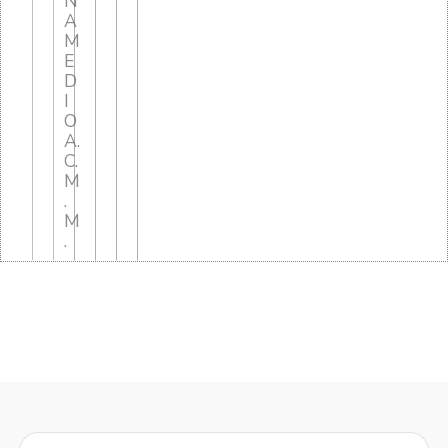
N
A
M
E
D
I
O
A.
C.
M
.
M
.