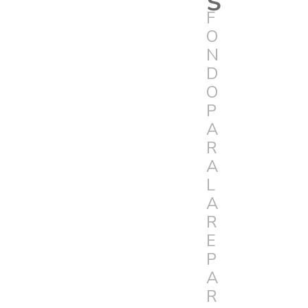
F
O
N
D
O
P
A
R
A
L
A
R
E
P
A
R