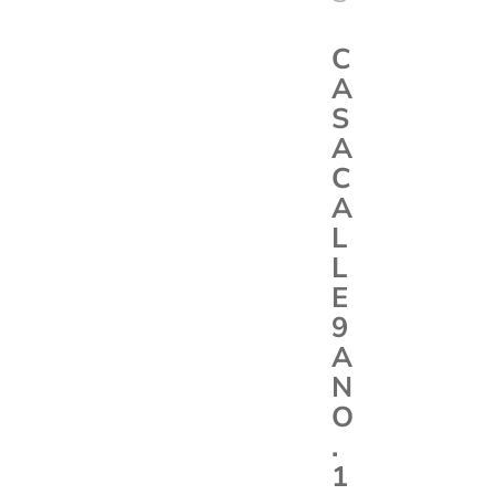
C
A
S
A
C
A
L
L
E
9
A
N
O
.
1