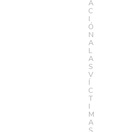
A
C
I
Ó
N
A
L
A
S
V
Í
C
T
I
M
A
S