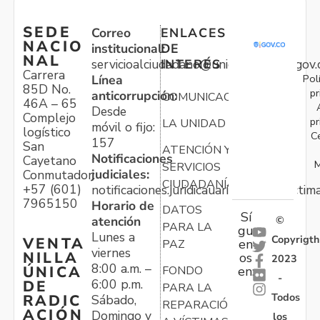
SEDE
Correo
ENLACES
NACIO
institucional:
DE
NAL
servicioalciudadano@unidadvictimas.gov.
INTERÉS
Carrera
Pol
Línea
85D No.
pr
anticorrupción:
COMUNICACIONES
46A – 65
Desde
Complejo
pr
LA UNIDAD
móvil o fijo:
logístico
C
157
San
ATENCIÓN Y
Notificaciones
Cayetano
M
SERVICIOS
judiciales:
Conmutador:
CIUDADANÍA
+57 (601)
notificaciones.juridicauariv@unidadvictim
7965150
Horario de
DATOS
Sí
atención
©
PARA LA
gu
Lunes a
Copyrigth
VENTA
en
PAZ
viernes
NILLA
os
2023
8:00 a.m. –
ÚNICA
FONDO
en:
-
6:00 p.m.
DE
PARA LA
Todos
RADIC
Sábado,
REPARACIÓN
ACIÓN
Domingo y
los