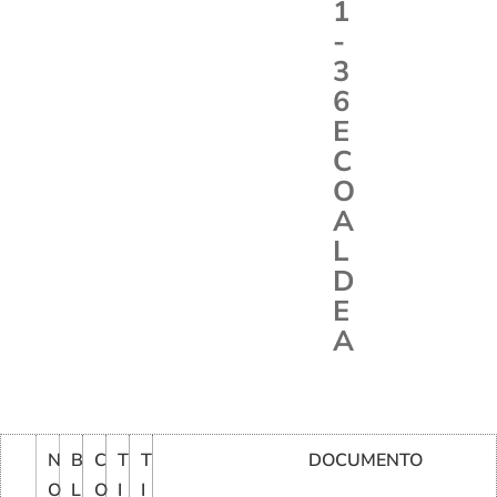
1
-
3
6
E
C
O
A
L
D
E
A
N
B
C
T
T
DOCUMENTO
O
L
O
I
I