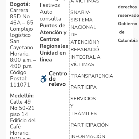
A VÍCTIMAS
Bogotá:
Festivos
derechos
Carrera
Auto
SNARIV-
reservado
85D No.
consulta
SISTEMA
46A – 65
Gobierno
Puntos de
NACIONAL
Complejo
Atención y
de
logístico
DE
Centros
Colombia
San
ATENCIÓN Y
Regionales
Cayetano
REPARACIÓN
Unidad en
Horario:
INTEGRAL A
línea
8:00 a.m. –
VÍCTIMAS
4:00 p.m.
Código
Centro
TRANSPARENCIA
Postal:
de
relevo
111071
PARTICIPA
Medellín:
SERVICIOS
Calle 49
Y
No 50-21
TRÁMITES
piso 14
Edificio del
PARTICIPACIÓN
Café
Horario:
INFORMACIÓN
8:00 a.m. –