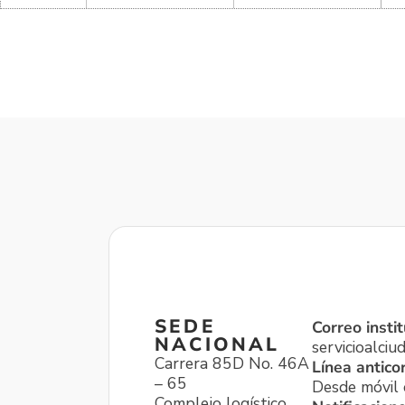
SEDE
Correo instit
NACIONAL
servicioalci
Carrera 85D No. 46A
Línea antico
– 65
Desde móvil o
Complejo logístico