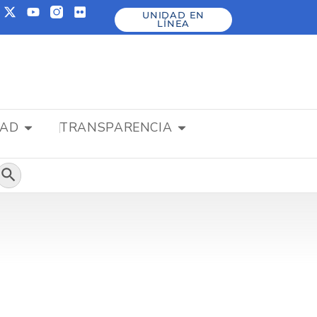
UNIDAD EN
LÍNEA
DAD
TRANSPARENCIA
Botón de búsqueda