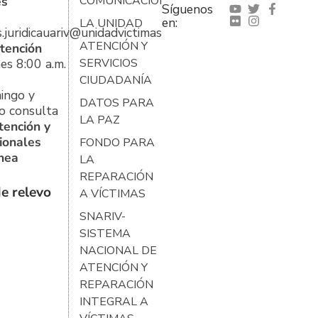
es
COMUNICACIONES
Síguenos
en:
LA UNIDAD
s.juridicauariv@unidadvictimas.gov.co
ATENCIÓN Y
tención
es 8:00 a.m.
SERVICIOS
CIUDADANÍA
ingo y
DATOS PARA
o consulta
LA PAZ
tención y
ionales
FONDO PARA
ínea
LA
REPARACIÓN
e relevo
A VÍCTIMAS
SNARIV-
SISTEMA
NACIONAL DE
ATENCIÓN Y
REPARACIÓN
INTEGRAL A