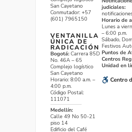
Notificacion
San Cayetano
judiciales:
Conmutador: +57
notificacione
(601) 7965150
Horario de a
Lunes a viern
– 6:00 p.m.
VENTANILLA
Sábado, Dom
ÚNICA DE
Festivos Aut
RADICACIÓN
Puntos de A
Bogotá:
Carrera 85D
Centros Reg
No. 46A – 65
Unidad en l
Complejo logístico
San Cayetano
Horario: 8:00 a.m. –
Centro d
4:00 p.m.
Código Postal:
111071
Medellín:
Calle 49 No 50-21
piso 14
Edificio del Café