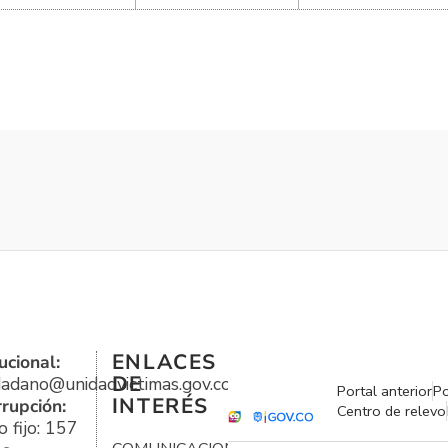
ENLACES
ucional:
DE
udadano@unidadvictimas.gov.co
Portal anterior
Po
INTERÉS
rrupción:
Centro de relevo
 fijo: 157