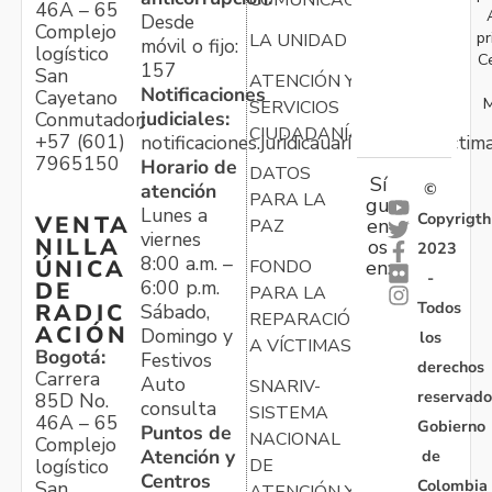
46A – 65
Desde
Complejo
pr
LA UNIDAD
móvil o fijo:
logístico
C
157
San
ATENCIÓN Y
Notificaciones
Cayetano
M
SERVICIOS
judiciales:
Conmutador:
CIUDADANÍA
+57 (601)
notificaciones.juridicauariv@unidadvictim
7965150
Horario de
DATOS
Sí
atención
©
PARA LA
gu
Lunes a
Copyrigth
VENTA
en
PAZ
viernes
NILLA
os
2023
8:00 a.m. –
ÚNICA
FONDO
en:
-
6:00 p.m.
DE
PARA LA
Todos
RADIC
Sábado,
REPARACIÓN
ACIÓN
Domingo y
los
A VÍCTIMAS
Bogotá:
Festivos
derechos
Carrera
Auto
SNARIV-
reservado
85D No.
consulta
SISTEMA
46A – 65
Gobierno
Puntos de
NACIONAL
Complejo
Atención y
de
logístico
DE
Centros
Colombia
San
ATENCIÓN Y