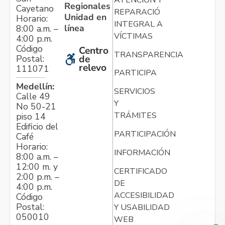
Regionales
Cayetano
REPARACIÓN
Unidad en
Horario:
INTEGRAL A
línea
8:00 a.m. –
VÍCTIMAS
4:00 p.m.
Código
Centro
TRANSPARENCIA
Postal:
de
relevo
111071
PARTICIPA
Medellín:
SERVICIOS
Calle 49
Y
No 50-21
TRÁMITES
piso 14
Edificio del
PARTICIPACIÓN
Café
Horario:
INFORMACIÓN
8:00 a.m. –
12:00 m. y
CERTIFICADO
2:00 p.m. –
DE
4:00 p.m.
ACCESIBILIDAD
Código
Postal:
Y USABILIDAD
050010
WEB