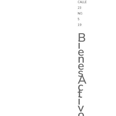
CALLE
23
NO.
5
19
B
i
e
n
e
s
A
c
t
i
v
o