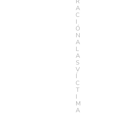
R
A
C
I
Ó
N
A
L
A
S
V
Í
C
T
I
M
A