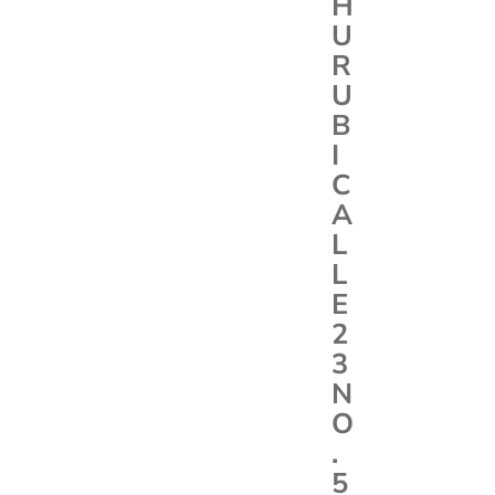
H
U
R
U
B
I
C
A
L
L
E
2
3
N
O
.
5