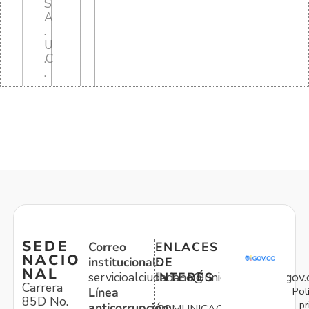
S
A
.
U
.C
.
SEDE
Correo
ENLACES
NACIO
institucional:
DE
NAL
servicioalciudadano@unidadvictimas.gov.
INTERÉS
Carrera
Pol
Línea
85D No.
pr
anticorrupción:
COMUNICACIONES