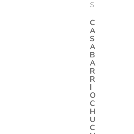
S
C
A
S
A
B
A
R
R
I
O
C
H
U
C