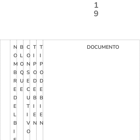
1
9
N
B
C
T
T
DOCUMENTO
O
L
O
I
I
M
O
N
P
P
B
Q
S
O
O
R
U
E
D
D
E
E
C
E
E
D
U
B
B
E
T
I
I
L
I
E
E
B
V
N
N
I
O