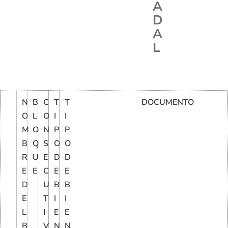
A
D
A
L
N
B
C
T
T
DOCUMENTO
O
L
O
I
I
M
O
N
P
P
B
Q
S
O
O
R
U
E
D
D
E
E
C
E
E
D
U
B
B
E
T
I
I
L
I
E
E
B
V
N
N