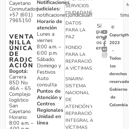
Notificaciones
Cayetano
M
SERVICIOS
judiciales:
Conmutador:
CIUDADANÍA
+57 (601)
notificaciones.juridicauariv@unidadvictim
7965150
Horario de
DATOS
Sí
atención
©
PARA LA
gu
Lunes a
Copyrigth
VENTA
en
PAZ
viernes
NILLA
os
2023
8:00 a.m. –
ÚNICA
FONDO
en:
-
6:00 p.m.
DE
PARA LA
Todos
RADIC
Sábado,
REPARACIÓN
ACIÓN
Domingo y
los
A VÍCTIMAS
Bogotá:
Festivos
derechos
Carrera
Auto
SNARIV-
reservado
85D No.
consulta
SISTEMA
46A – 65
Gobierno
Puntos de
NACIONAL
Complejo
Atención y
de
logístico
DE
Centros
Colombia
San
ATENCIÓN Y
Regionales
Cayetano
REPARACIÓN
Unidad en
Horario:
INTEGRAL A
línea
8:00 a.m. –
VÍCTIMAS
4:00 p.m.