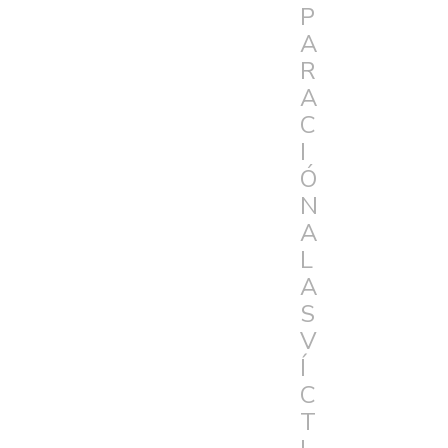
P
A
R
A
C
I
Ó
N
A
L
A
S
V
Í
C
T