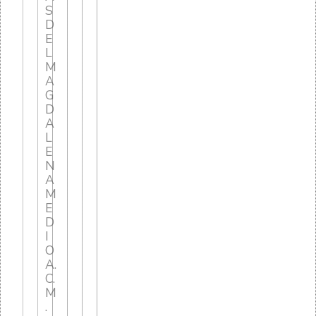
S
D
E
L
M
A
G
D
A
L
E
N
A
M
E
D
I
O
A.
C.
M
.