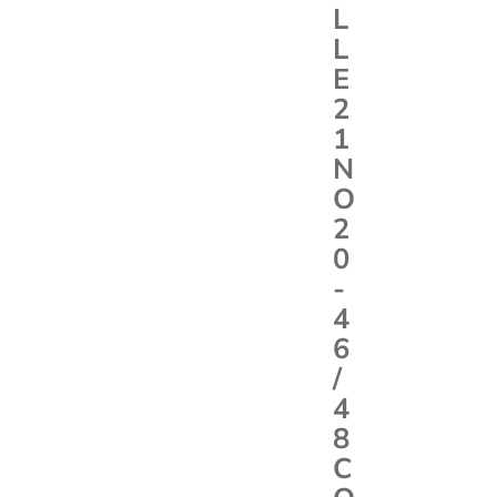
L
L
E
2
1
N
O
2
0
-
4
6
/
4
8
C