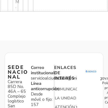
M
.
SEDE
Correo
ENLACES
NACIO
institucional:
DE
NAL
servicioalciudadano@unidadvictimas.gov.
INTERÉS
Carrera
Pol
Línea
85D No.
pr
anticorrupción:
COMUNICACIONES
46A – 65
Desde
Complejo
pr
LA UNIDAD
móvil o fijo:
logístico
C
157
San
ATENCIÓN Y