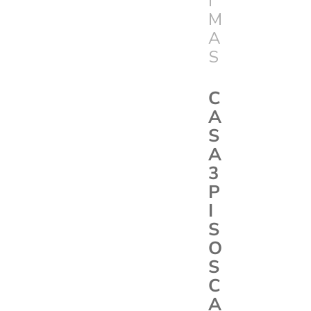
I
M
A
S
C
A
S
A
3
P
I
S
O
S
C
A