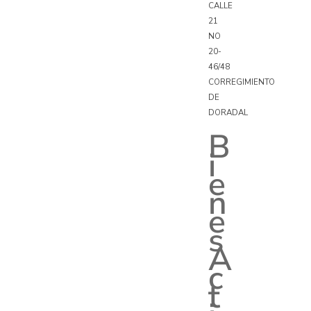
CALLE
21
NO
20-
46/48
CORREGIMIENTO
DE
DORADAL
B
i
e
n
e
s
A
c
t