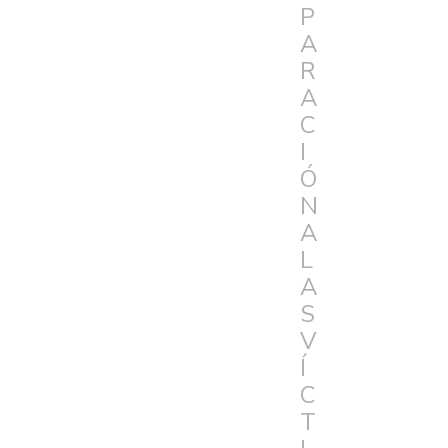
P
A
R
A
C
I
Ó
N
A
L
A
S
V
Í
C
T