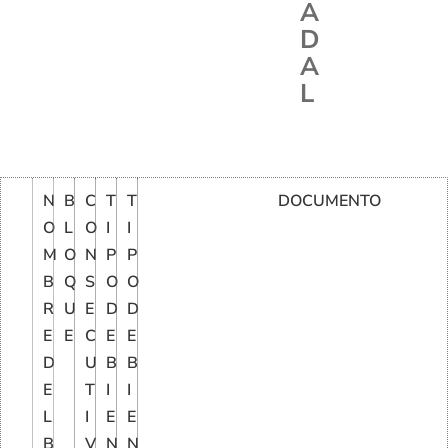
A
D
A
L
N
B
C
T
T
DOCUMENTO
O
L
O
I
I
M
O
N
P
P
B
Q
S
O
O
R
U
E
D
D
E
E
C
E
E
D
U
B
B
E
T
I
I
L
I
E
E
B
V
N
N