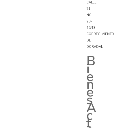
CALLE
21
NO
20-
46/48
CORREGIMIENTO
DE
DORADAL
B
i
e
n
e
s
A
c
t