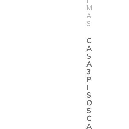
I
M
A
S
C
A
S
A
3
P
I
S
O
S
C
A