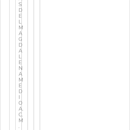
S
D
E
L
M
A
G
D
A
L
E
N
A
M
E
D
I
O
A.
C.
M
.