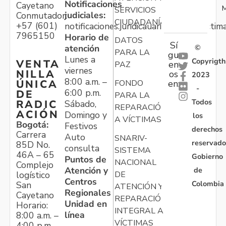
Notificaciones
Cayetano
M
SERVICIOS
judiciales:
Conmutador:
CIUDADANÍA
+57 (601)
notificaciones.juridicauariv@unidadvictim
7965150
Horario de
DATOS
Sí
atención
©
PARA LA
gu
Lunes a
Copyrigth
VENTA
en
PAZ
viernes
NILLA
os
2023
8:00 a.m. –
ÚNICA
FONDO
en:
-
6:00 p.m.
DE
PARA LA
Todos
RADIC
Sábado,
REPARACIÓN
ACIÓN
Domingo y
los
A VÍCTIMAS
Bogotá:
Festivos
derechos
Carrera
Auto
SNARIV-
reservado
85D No.
consulta
SISTEMA
46A – 65
Gobierno
Puntos de
NACIONAL
Complejo
Atención y
de
logístico
DE
Centros
Colombia
San
ATENCIÓN Y
Regionales
Cayetano
REPARACIÓN
Unidad en
Horario:
INTEGRAL A
línea
8:00 a.m. –
VÍCTIMAS
4:00 p.m.