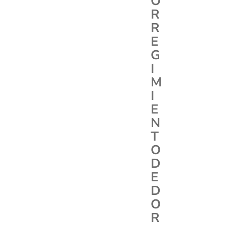
O
R
R
E
G
I
M
I
E
N
T
O
D
E
D
O
R