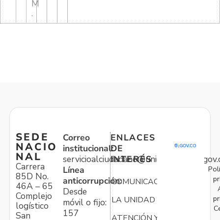
M
.
SEDE
Correo
ENLACES
NACIO
institucional:
DE
NAL
servicioalciudadano@unidadvictimas.gov.
INTERÉS
Carrera
Pol
Línea
85D No.
pr
anticorrupción:
COMUNICACIONES
46A – 65
Desde
Complejo
pr
LA UNIDAD
móvil o fijo:
logístico
C
157
San
ATENCIÓN Y