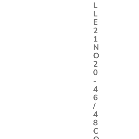
L
L
E
2
1
N
O
2
0
-
4
6
/
4
8
C