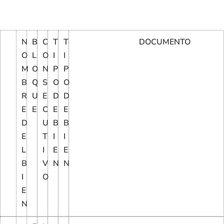
N
B
C
T
T
DOCUMENTO
O
L
O
I
I
M
O
N
P
P
B
Q
S
O
O
R
U
E
D
D
E
E
C
E
E
D
U
B
B
E
T
I
I
L
I
E
E
B
V
N
N
I
O
E
N