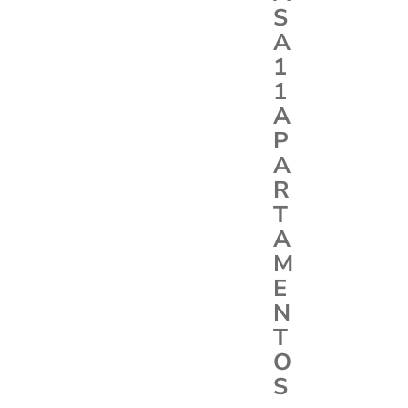
S
A
1
1
A
P
A
R
T
A
M
E
N
T
O
S