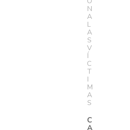
Ó
N
A
L
A
S
V
Í
C
T
I
M
A
S
C
A