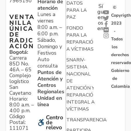
7965150
Horario de
DATOS
Sí
atención
©
PARA LA
gu
Lunes a
Copyrigth
VENTA
en
PAZ
viernes
NILLA
os
2023
8:00 a.m. –
ÚNICA
FONDO
en:
-
6:00 p.m.
DE
PARA LA
Todos
RADIC
Sábado,
REPARACIÓN
ACIÓN
Domingo y
los
A VÍCTIMAS
Bogotá:
Festivos
derechos
Carrera
Auto
SNARIV-
reservado
85D No.
consulta
SISTEMA
46A – 65
Gobierno
Puntos de
NACIONAL
Complejo
Atención y
de
logístico
DE
Centros
Colombia
San
ATENCIÓN Y
Regionales
Cayetano
REPARACIÓN
Unidad en
Horario:
INTEGRAL A
línea
8:00 a.m. –
VÍCTIMAS
4:00 p.m.
Código
Centro
TRANSPARENCIA
Postal:
de
relevo
111071
PARTICIPA