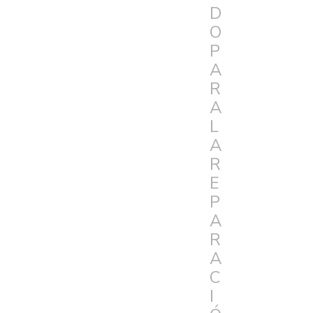
D
O
P
A
R
A
L
A
R
E
P
A
R
A
C
I