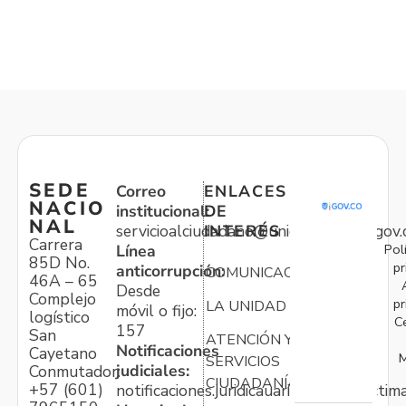
SEDE
Correo
ENLACES
NACIO
institucional:
DE
NAL
servicioalciudadano@unidadvictimas.gov.
INTERÉS
Carrera
Pol
Línea
85D No.
pr
anticorrupción:
COMUNICACIONES
46A – 65
Desde
Complejo
pr
LA UNIDAD
móvil o fijo:
logístico
C
157
San
ATENCIÓN Y
Notificaciones
Cayetano
M
SERVICIOS
judiciales:
Conmutador:
CIUDADANÍA
+57 (601)
notificaciones.juridicauariv@unidadvictim