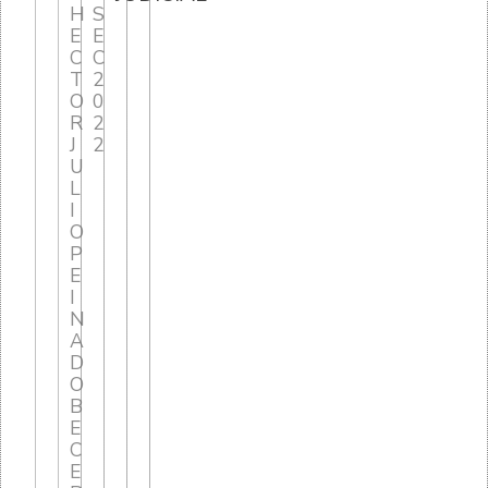
H
S
E
E
C
C
T
2
O
0
R
2
J
2
U
L
I
O
P
E
I
N
A
D
O
B
E
C
E