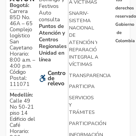
A VÍCTIMAS
Bogotá:
Festivos
derechos
Carrera
Auto
SNARIV-
reservado
85D No.
consulta
SISTEMA
46A – 65
Gobierno
Puntos de
NACIONAL
Complejo
Atención y
de
logístico
DE
Centros
Colombia
San
ATENCIÓN Y
Regionales
Cayetano
REPARACIÓN
Unidad en
Horario:
INTEGRAL A
línea
8:00 a.m. –
VÍCTIMAS
4:00 p.m.
Código
Centro
TRANSPARENCIA
Postal:
de
relevo
111071
PARTICIPA
Medellín:
SERVICIOS
Calle 49
Y
No 50-21
TRÁMITES
piso 14
Edificio del
PARTICIPACIÓN
Café
Horario:
INFORMACIÓN