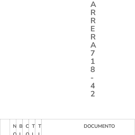
A
R
R
E
R
A
7
1
8
-
4
2
N
B
C
T
T
DOCUMENTO
O
L
O
I
I