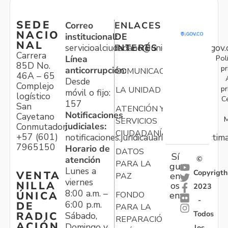
SEDE
Correo
ENLACES
NACIO
institucional:
DE
NAL
servicioalciudadano@unidadvictimas.gov.
INTERÉS
Carrera
Pol
Línea
85D No.
pr
anticorrupción:
COMUNICACIONES
46A – 65
Desde
Complejo
pr
LA UNIDAD
móvil o fijo:
logístico
C
157
San
ATENCIÓN Y
Notificaciones
Cayetano
M
SERVICIOS
judiciales:
Conmutador:
CIUDADANÍA
+57 (601)
notificaciones.juridicauariv@unidadvictim
7965150
Horario de
DATOS
Sí
atención
©
PARA LA
gu
Lunes a
Copyrigth
VENTA
en
PAZ
viernes
NILLA
os
2023
8:00 a.m. –
ÚNICA
FONDO
en:
-
6:00 p.m.
DE
PARA LA
Todos
RADIC
Sábado,
REPARACIÓN
ACIÓN
Domingo y
los