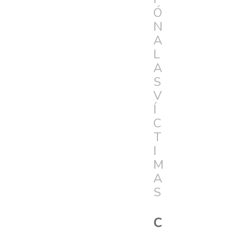
Ó
N
A
L
A
S
V
Í
C
T
I
M
A
S
C