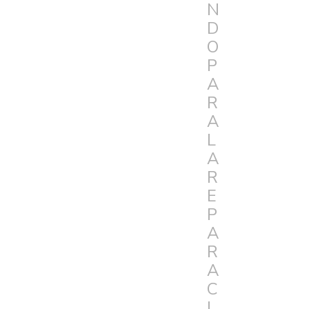
N
D
O
P
A
R
A
L
A
R
E
P
A
R
A
C
I