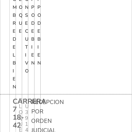
M
O
N
P
P
B
Q
S
O
O
R
U
E
D
D
E
E
C
E
E
D
U
B
B
E
T
I
I
L
I
E
E
B
V
N
N
I
O
E
N
CARRERA
B
I
RECEPCION
L
U
7
POR
O
3
18-
Q
9
ORDEN
42
U
1
E
4
JUDICIAL