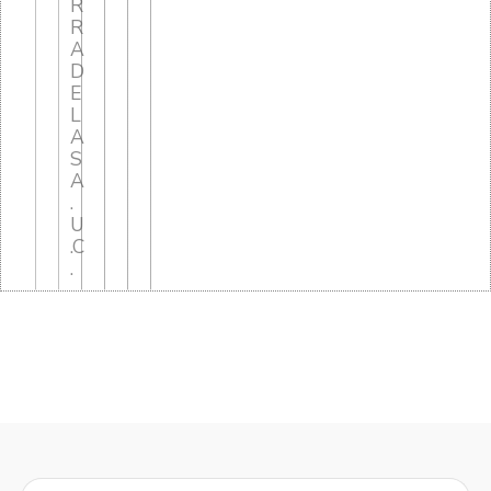
R
R
A
D
E
L
A
S
A
.
U
.C
.