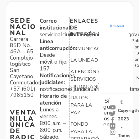
SEDE
Correo
ENLACES
NACIO
institucional:
DE
NAL
servicioalciudadano@unidadvictimas.gov.
INTERÉS
Carrera
Pol
Línea
85D No.
pr
anticorrupción:
COMUNICACIONES
46A – 65
Desde
Complejo
pr
LA UNIDAD
móvil o fijo:
logístico
C
157
San
ATENCIÓN Y
Notificaciones
Cayetano
M
SERVICIOS
judiciales:
Conmutador:
CIUDADANÍA
+57 (601)
notificaciones.juridicauariv@unidadvictim
7965150
Horario de
DATOS
Sí
atención
©
PARA LA
gu
Lunes a
Copyrigth
VENTA
en
PAZ
viernes
NILLA
os
2023
8:00 a.m. –
ÚNICA
FONDO
en:
-
6:00 p.m.
DE
PARA LA
Todos
RADIC
Sábado,