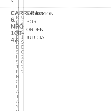
N
CARRERA
F
I
RECEPCION
CASA
R
U
6.
POR
E
3
NRO
N
1
ORDEN
16B-
T
9
E
1
JUDICIAL
47
R
S
E
E
S
C
I
2
S
0
T
2
E
2
N
C
I
A
T
A
Y