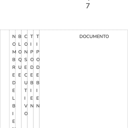
7
N
B
C
T
T
DOCUMENTO
O
L
O
I
I
M
O
N
P
P
B
Q
S
O
O
R
U
E
D
D
E
E
C
E
E
D
U
B
B
E
T
I
I
L
I
E
E
B
V
N
N
I
O
E