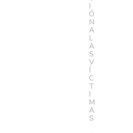
I
Ó
N
A
L
A
S
V
Í
C
T
I
M
A
S