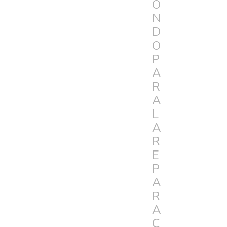
O
N
D
O
P
A
R
A
L
A
R
E
P
A
R
A
C