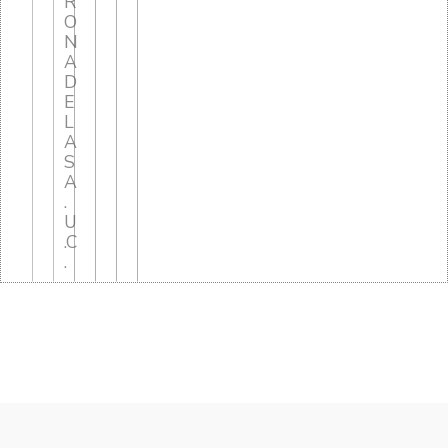
R
O
N
A
D
E
L
A
S
A
.
U
.C
.