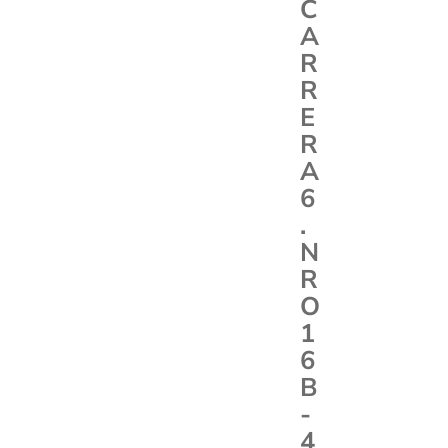
C
A
R
R
E
R
A
6
.
N
R
O
1
6
B
-
4