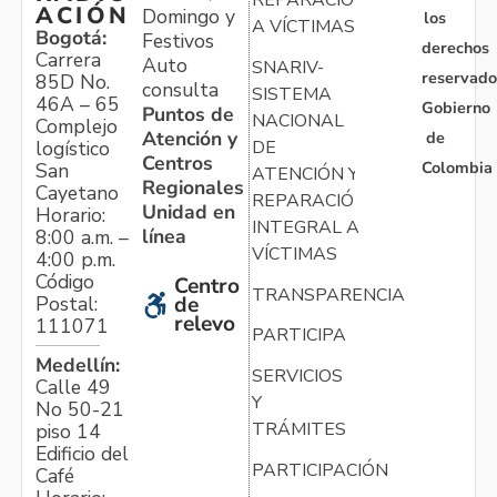
REPARACIÓN
ACIÓN
Domingo y
los
A VÍCTIMAS
Bogotá:
Festivos
derechos
Carrera
Auto
SNARIV-
reservado
85D No.
consulta
SISTEMA
46A – 65
Gobierno
Puntos de
NACIONAL
Complejo
Atención y
de
logístico
DE
Centros
Colombia
San
ATENCIÓN Y
Regionales
Cayetano
REPARACIÓN
Unidad en
Horario:
INTEGRAL A
línea
8:00 a.m. –
VÍCTIMAS
4:00 p.m.
Código
Centro
TRANSPARENCIA
Postal:
de
relevo
111071
PARTICIPA
Medellín:
SERVICIOS
Calle 49
Y
No 50-21
TRÁMITES
piso 14
Edificio del
PARTICIPACIÓN
Café