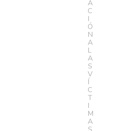
A
C
I
Ó
N
A
L
A
S
V
Í
C
T
I
M
A
S