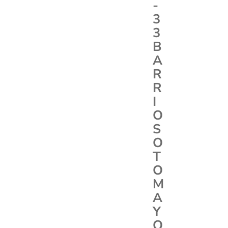
-
3
3
B
A
R
R
I
O
S
O
T
O
M
A
Y
O