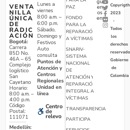
PARA LA
gu
Lunes a
Copyrigth
VENTA
en
PAZ
viernes
NILLA
os
2023
8:00 a.m. –
ÚNICA
FONDO
en:
-
6:00 p.m.
DE
PARA LA
Todos
RADIC
Sábado,
REPARACIÓN
ACIÓN
Domingo y
los
A VÍCTIMAS
Bogotá:
Festivos
derechos
Carrera
Auto
SNARIV-
reservado
85D No.
consulta
SISTEMA
46A – 65
Gobierno
Puntos de
NACIONAL
Complejo
Atención y
de
logístico
DE
Centros
Colombia
San
ATENCIÓN Y
Regionales
Cayetano
REPARACIÓN
Unidad en
Horario:
INTEGRAL A
línea
8:00 a.m. –
VÍCTIMAS
4:00 p.m.
Código
Centro
TRANSPARENCIA
Postal:
de
relevo
111071
PARTICIPA
Medellín: