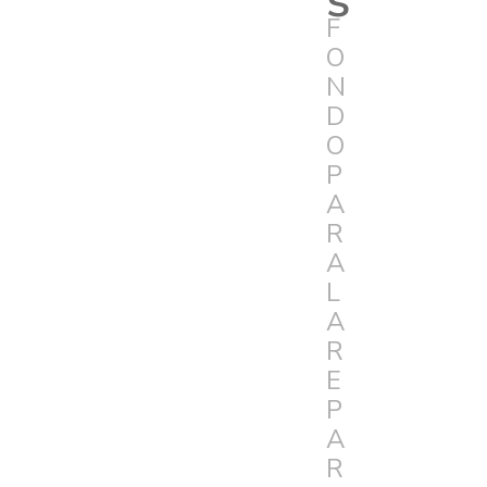
F
O
N
D
O
P
A
R
A
L
A
R
E
P
A
R