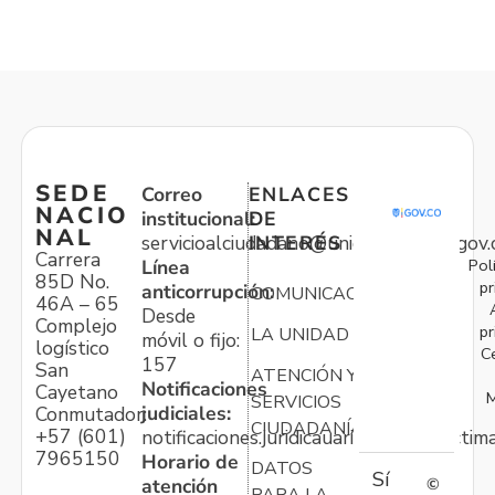
SEDE
Correo
ENLACES
NACIO
institucional:
DE
NAL
servicioalciudadano@unidadvictimas.gov.
INTERÉS
Carrera
Pol
Línea
85D No.
pr
anticorrupción:
COMUNICACIONES
46A – 65
Desde
Complejo
pr
LA UNIDAD
móvil o fijo:
logístico
C
157
San
ATENCIÓN Y
Notificaciones
Cayetano
M
SERVICIOS
judiciales:
Conmutador:
CIUDADANÍA
+57 (601)
notificaciones.juridicauariv@unidadvictim
7965150
Horario de
DATOS
Sí
atención
©