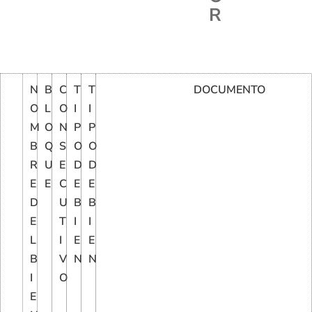
R
N
B
C
T
T
DOCUMENTO
O
L
O
I
I
M
O
N
P
P
B
Q
S
O
O
R
U
E
D
D
E
E
C
E
E
D
U
B
B
E
T
I
I
L
I
E
E
B
V
N
N
I
O
E