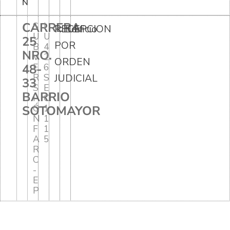
N
CARRERA
S
I
RECEPCION
Edificio
U
U
25
POR
B
4
NRO.
V
2
ORDEN
48-
E
6
R
S
JUDICIAL
33
S
E
BARRIO
I
C
Ó
1
SOTOMAYOR
N
1
F
1
A
5
R
C
-
E
P