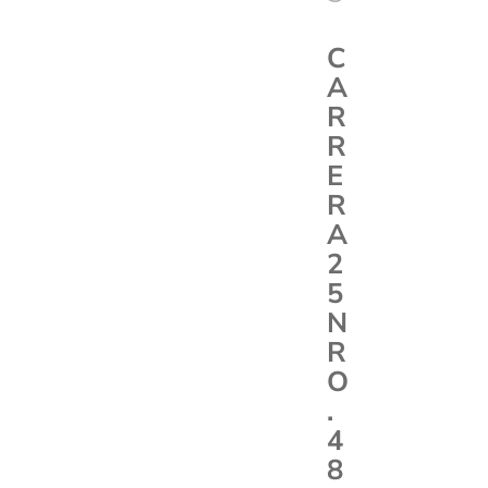
C
A
R
R
E
R
A
2
5
N
R
O
.
4
8