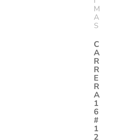
I
M
A
S
C
A
R
R
E
R
A
1
6
#
1
2