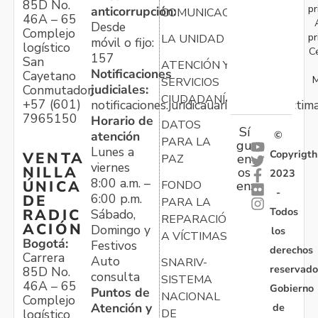
85D No.
pr
anticorrupción:
COMUNICACIONES
46A – 65
Desde
Complejo
pr
LA UNIDAD
móvil o fijo:
logístico
C
157
San
ATENCIÓN Y
Notificaciones
Cayetano
M
SERVICIOS
judiciales:
Conmutador:
CIUDADANÍA
+57 (601)
notificaciones.juridicauariv@unidadvictim
7965150
Horario de
DATOS
Sí
atención
©
PARA LA
gu
Lunes a
Copyrigth
VENTA
en
PAZ
viernes
NILLA
os
2023
8:00 a.m. –
ÚNICA
FONDO
en:
-
6:00 p.m.
DE
PARA LA
Todos
RADIC
Sábado,
REPARACIÓN
ACIÓN
Domingo y
los
A VÍCTIMAS
Bogotá:
Festivos
derechos
Carrera
Auto
SNARIV-
reservado
85D No.
consulta
SISTEMA
46A – 65
Gobierno
Puntos de
NACIONAL
Complejo
Atención y
de
logístico
DE