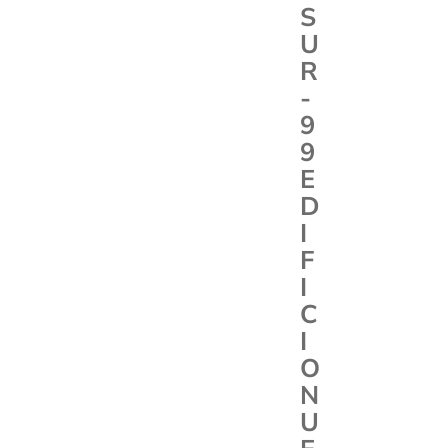
S
U
R
-
9
9
E
D
I
F
I
C
I
O
N
U