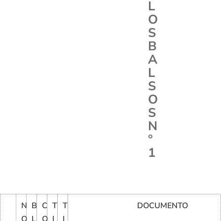
L
O
S
B
A
L
S
O
S
N
°
1
N
B
C
T
T
DOCUMENTO
O
L
O
I
I