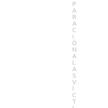
P
A
R
A
C
I
Ó
N
A
L
A
S
V
Í
C
T