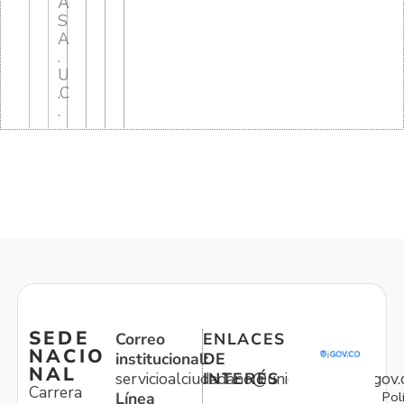
A
S
A
.
U
.C
.
SEDE
Correo
ENLACES
NACIO
institucional:
DE
NAL
servicioalciudadano@unidadvictimas.gov.
INTERÉS
Carrera
Pol
Línea