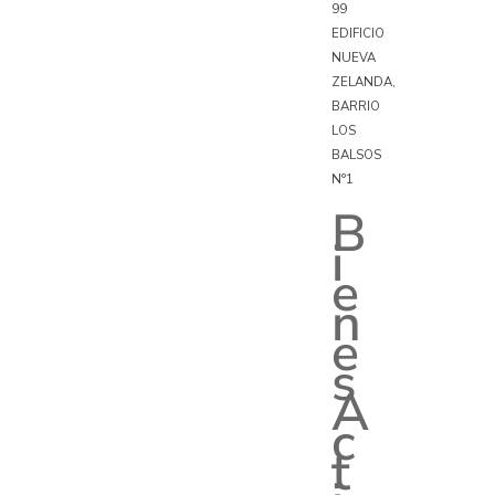
99
EDIFICIO
NUEVA
ZELANDA,
BARRIO
LOS
BALSOS
N°1
B
i
e
n
e
s
A
c
t