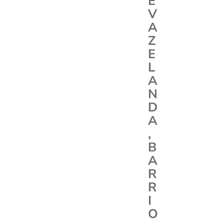
E
V
A
Z
E
L
A
N
D
A
,
B
A
R
R
I
O