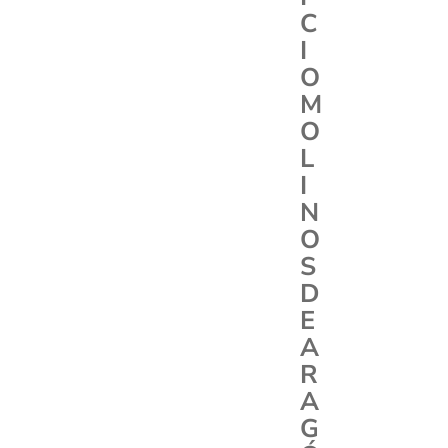
C
I
O
M
O
L
I
N
O
S
D
E
A
R
A
G