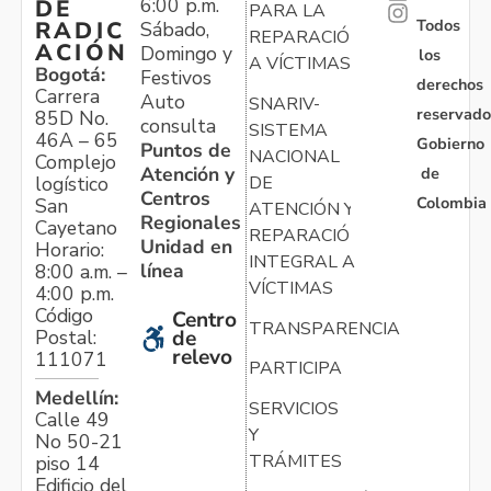
6:00 p.m.
DE
PARA LA
Todos
RADIC
Sábado,
REPARACIÓN
ACIÓN
Domingo y
los
A VÍCTIMAS
Bogotá:
Festivos
derechos
Carrera
Auto
SNARIV-
reservado
85D No.
consulta
SISTEMA
46A – 65
Gobierno
Puntos de
NACIONAL
Complejo
Atención y
de
logístico
DE
Centros
Colombia
San
ATENCIÓN Y
Regionales
Cayetano
REPARACIÓN
Unidad en
Horario:
INTEGRAL A
línea
8:00 a.m. –
VÍCTIMAS
4:00 p.m.
Código
Centro
TRANSPARENCIA
Postal:
de
relevo
111071
PARTICIPA
Medellín:
SERVICIOS
Calle 49
Y
No 50-21
TRÁMITES
piso 14
Edificio del