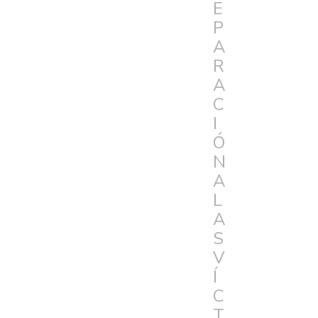
E
P
A
R
A
C
I
Ó
N
A
L
A
S
V
Í
C
T