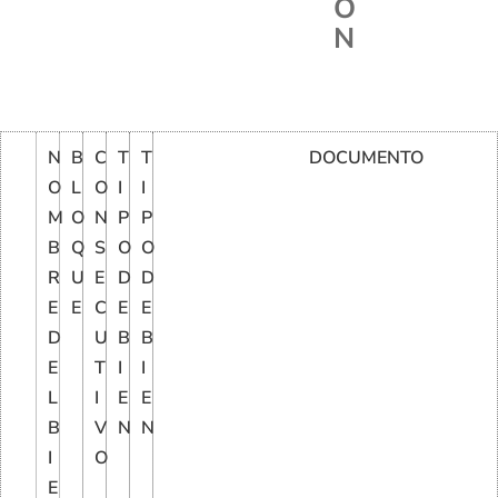
Ó
N
N
B
C
T
T
DOCUMENTO
O
L
O
I
I
M
O
N
P
P
B
Q
S
O
O
R
U
E
D
D
E
E
C
E
E
D
U
B
B
E
T
I
I
L
I
E
E
B
V
N
N
I
O
E