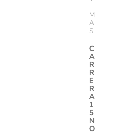
I
M
A
S
C
A
R
R
E
R
A
1
5
N
O