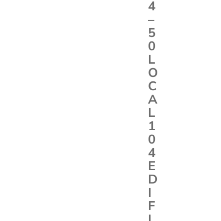
4
–
5
0
L
O
C
A
L
1
0
4
E
D
I
F
I