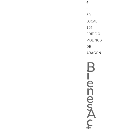
4
–
50
LOCAL
104
EDIFICIO
MOLINOS
DE
ARAGÓN
B
i
e
n
e
s
A
c