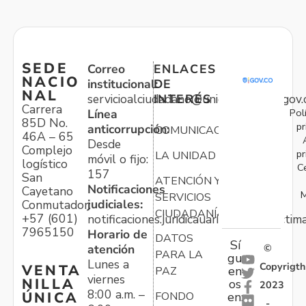
SEDE
Correo
ENLACES
NACIO
institucional:
DE
NAL
servicioalciudadano@unidadvictimas.gov.
INTERÉS
Carrera
Pol
Línea
85D No.
pr
anticorrupción:
COMUNICACIONES
46A – 65
Desde
Complejo
pr
LA UNIDAD
móvil o fijo:
logístico
C
157
San
ATENCIÓN Y
Notificaciones
Cayetano
M
SERVICIOS
judiciales:
Conmutador:
CIUDADANÍA
+57 (601)
notificaciones.juridicauariv@unidadvictim
7965150
Horario de
DATOS
Sí
atención
©
PARA LA
gu
Lunes a
Copyrigth
VENTA
en
PAZ
viernes
NILLA
os
2023
8:00 a.m. –
ÚNICA
FONDO
en:
-