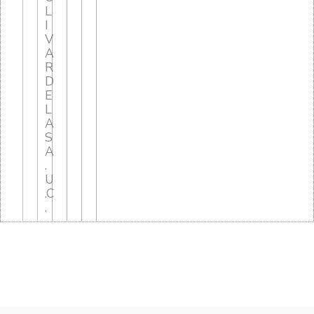
L
I
V
A
R
D
E
L
A
S
A
.
U
.C
.