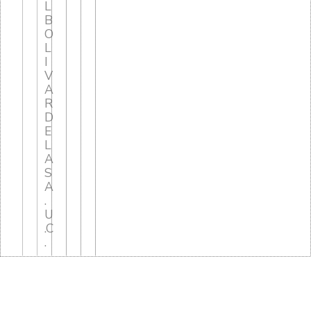
L
B
O
L
I
V
A
R
D
E
L
A
S
A
.
U
.C
.