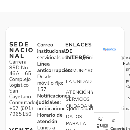
SEDE
Correo
ENLACES
NACIO
institucional:
DE
NAL
servicioalciudadano@unidadvictimas.gov.
INTERÉS
Carrera
Pol
Línea
85D No.
pr
anticorrupción:
COMUNICACIONES
46A – 65
Desde
Complejo
pr
LA UNIDAD
móvil o fijo:
logístico
C
157
San
ATENCIÓN Y
Notificaciones
Cayetano
M
SERVICIOS
judiciales:
Conmutador:
CIUDADANÍA
+57 (601)
notificaciones.juridicauariv@unidadvictim
7965150
Horario de
DATOS
Sí
atención
©
PARA LA
gu
Lunes a
Copyrigth