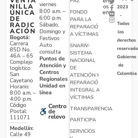
VENTA
en
PAZ
viernes
NILLA
os
2023
8:00 a.m. –
ÚNICA
FONDO
en:
-
6:00 p.m.
DE
PARA LA
Todos
RADIC
Sábado,
REPARACIÓN
ACIÓN
Domingo y
los
A VÍCTIMAS
Bogotá:
Festivos
derechos
Carrera
Auto
SNARIV-
reservado
85D No.
consulta
SISTEMA
46A – 65
Gobierno
Puntos de
NACIONAL
Complejo
Atención y
de
logístico
DE
Centros
Colombia
San
ATENCIÓN Y
Regionales
Cayetano
REPARACIÓN
Unidad en
Horario:
INTEGRAL A
línea
8:00 a.m. –
VÍCTIMAS
4:00 p.m.
Código
Centro
TRANSPARENCIA
Postal:
de
relevo
111071
PARTICIPA
Medellín:
SERVICIOS
Calle 49