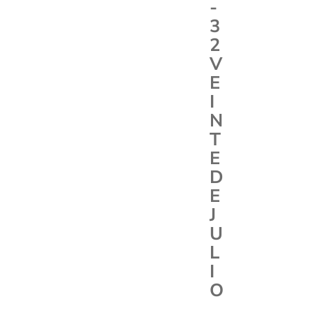
-
3
2
V
E
I
N
T
E
D
E
J
U
L
I
O