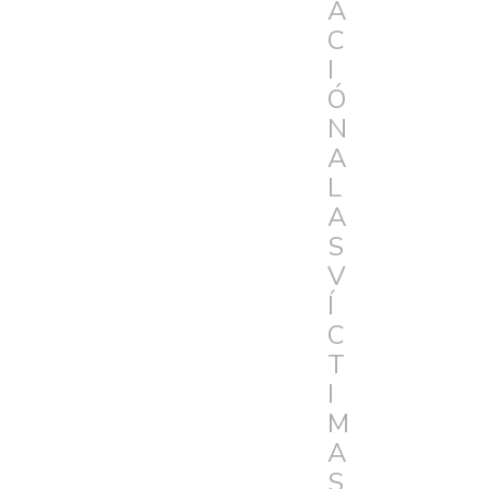
A
C
I
Ó
N
A
L
A
S
V
Í
C
T
I
M
A
S