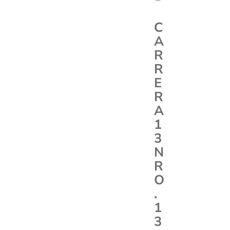
C
A
R
R
E
R
A
1
3
N
R
O
.
1
3