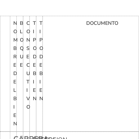
N
B
C
T
T
DOCUMENTO
O
L
O
I
I
M
O
N
P
P
B
Q
S
O
O
R
U
E
D
D
E
E
C
E
E
D
U
B
B
E
T
I
I
L
I
E
E
B
V
N
N
I
O
E
N
B
I