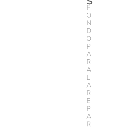
F
O
N
D
O
P
A
R
A
L
A
R
E
P
A
R