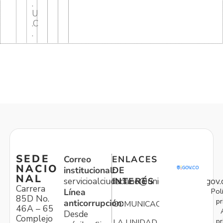
.
U
.C
.
SEDE
Correo
ENLACES
NACIO
institucional:
DE
NAL
servicioalciudadano@unidadvictimas.gov.
INTERÉS
Carrera
Pol
Línea
85D No.
pr
anticorrupción:
COMUNICACIONES
46A – 65
Desde
Complejo
pr
LA UNIDAD