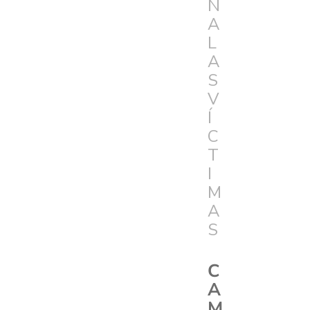
N
A
L
A
S
V
Í
C
T
I
M
A
S
C
A
M