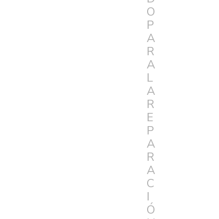
O
P
A
R
A
L
A
R
E
P
A
R
A
C
I
Ó