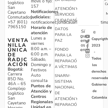
móvil o fijo:
logístico
C
157
San
ATENCIÓN Y
Notificaciones
Cayetano
M
SERVICIOS
judiciales:
Conmutador:
CIUDADANÍA
+57 (601)
notificaciones.juridicauariv@unidadvictim
7965150
Horario de
DATOS
Sí
atención
©
PARA LA
gu
Lunes a
Copyrigth
VENTA
en
PAZ
viernes
NILLA
os
2023
8:00 a.m. –
ÚNICA
FONDO
en:
-
6:00 p.m.
DE
PARA LA
Todos
RADIC
Sábado,
REPARACIÓN
ACIÓN
Domingo y
los
A VÍCTIMAS
Bogotá:
Festivos
derechos
Carrera
Auto
SNARIV-
reservado
85D No.
consulta
SISTEMA
46A – 65
Gobierno
Puntos de
NACIONAL
Complejo
Atención y
de
logístico
DE
Centros
Colombia
San
ATENCIÓN Y
Regionales
Cayetano
REPARACIÓN
Unidad en
Horario: