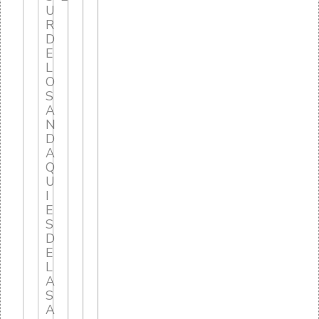
U
R
D
E
L
O
S
A
N
D
A
Q
U
I
E
S
D
E
L
A
S
A