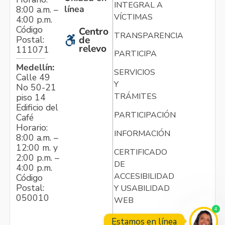
INTEGRAL A
línea
8:00 a.m. –
VÍCTIMAS
4:00 p.m.
Código
Centro
TRANSPARENCIA
Postal:
de
relevo
111071
PARTICIPA
Medellín:
SERVICIOS
Calle 49
Y
No 50-21
TRÁMITES
piso 14
Edificio del
PARTICIPACIÓN
Café
Horario:
INFORMACIÓN
8:00 a.m. –
12:00 m. y
CERTIFICADO
2:00 p.m. –
DE
4:00 p.m.
ACCESIBILIDAD
Código
Postal:
Y USABILIDAD
050010
WEB
4
Estamos en línea