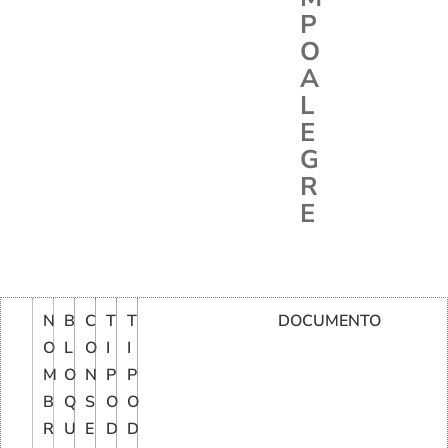
P
O
A
L
E
G
R
E
N
B
C
T
T
DOCUMENTO
O
L
O
I
I
M
O
N
P
P
B
Q
S
O
O
R
U
E
D
D