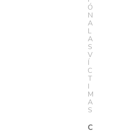
Ó
N
A
L
A
S
V
Í
C
T
I
M
A
S
C