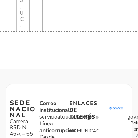
A
.
U
.C
.
SEDE
Correo
ENLACES
NACIO
institucional:
DE
NAL
servicioalciudadano@unidadvictimas.gov.
INTERÉS
Carrera
Pol
Línea
85D No.
pr
anticorrupción:
COMUNICACIONES
46A – 65
Desde