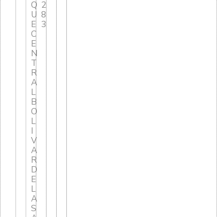
Q
2
U
8
E
3
C
E
N
T
R
A
L
B
O
L
I
V
A
R
D
E
L
A
S