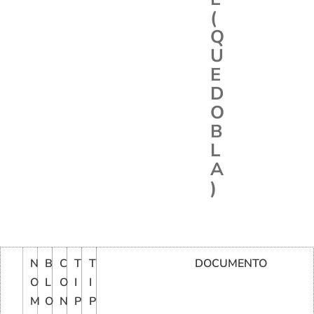
(
Q
U
E
D
O
B
L
A
)
N
B
C
T
T
DOCUMENTO
O
L
O
I
I
M
O
N
P
P