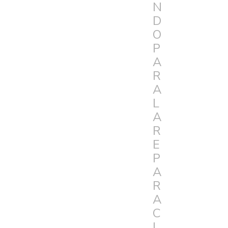
N
D
O
P
A
R
A
L
A
R
E
P
A
R
A
C
I