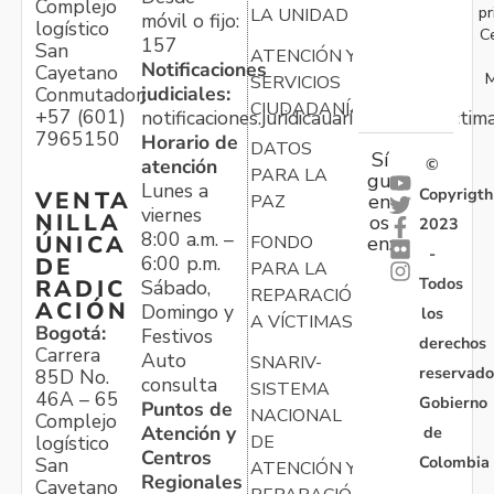
Complejo
pr
LA UNIDAD
móvil o fijo:
logístico
C
157
San
ATENCIÓN Y
Notificaciones
Cayetano
M
SERVICIOS
judiciales:
Conmutador:
CIUDADANÍA
+57 (601)
notificaciones.juridicauariv@unidadvictim
7965150
Horario de
DATOS
Sí
atención
©
PARA LA
gu
Lunes a
Copyrigth
VENTA
en
PAZ
viernes
NILLA
os
2023
8:00 a.m. –
ÚNICA
FONDO
en:
-
6:00 p.m.
DE
PARA LA
Todos
RADIC
Sábado,
REPARACIÓN
ACIÓN
Domingo y
los
A VÍCTIMAS
Bogotá:
Festivos
derechos
Carrera
Auto
SNARIV-
reservado
85D No.
consulta
SISTEMA
46A – 65
Gobierno
Puntos de
NACIONAL
Complejo
Atención y
de
logístico
DE
Centros
Colombia
San
ATENCIÓN Y
Regionales
Cayetano