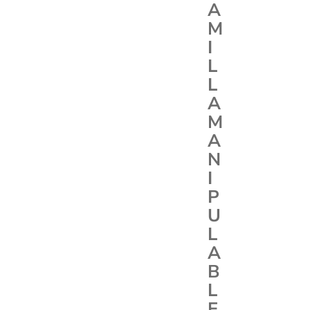
A
M
I
L
L
A
M
A
N
I
P
U
L
A
B
L
E