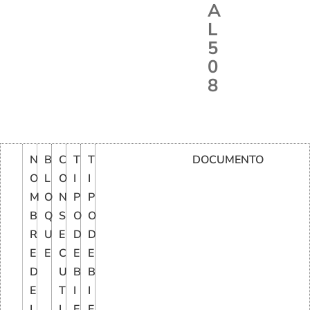
A
L
5
0
8
N
B
C
T
T
DOCUMENTO
O
L
O
I
I
M
O
N
P
P
B
Q
S
O
O
R
U
E
D
D
E
E
C
E
E
D
U
B
B
E
T
I
I
L
I
E
E