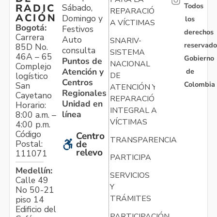
Todos
RADIC
Sábado,
REPARACIÓN
ACIÓN
Domingo y
los
A VÍCTIMAS
Bogotá:
Festivos
derechos
Carrera
Auto
SNARIV-
reservado
85D No.
consulta
SISTEMA
46A – 65
Gobierno
Puntos de
NACIONAL
Complejo
Atención y
de
logístico
DE
Centros
Colombia
San
ATENCIÓN Y
Regionales
Cayetano
REPARACIÓN
Unidad en
Horario:
INTEGRAL A
línea
8:00 a.m. –
VÍCTIMAS
4:00 p.m.
Código
Centro
TRANSPARENCIA
Postal:
de
relevo
111071
PARTICIPA
Medellín:
SERVICIOS
Calle 49
Y
No 50-21
TRÁMITES
piso 14
Edificio del
PARTICIPACIÓN