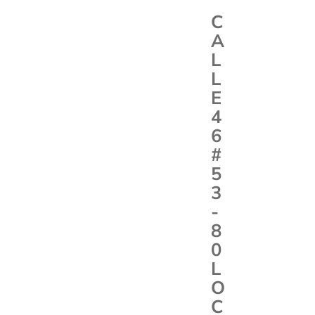
C
A
L
L
E
4
6
#
5
3
-
8
0
L
O
C