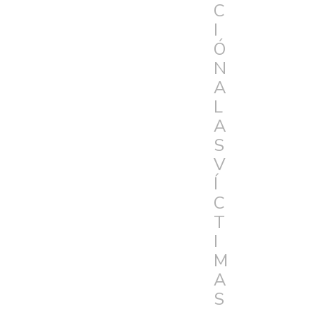
C
I
Ó
N
A
L
A
S
V
Í
C
T
I
M
A
S