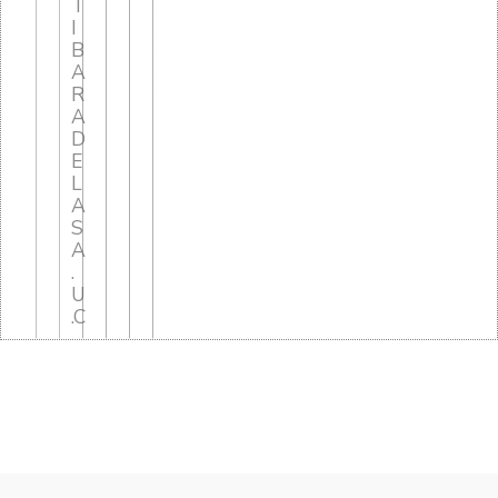
T
I
B
A
R
A
D
E
L
A
S
A
.
U
.C