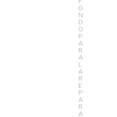
F
O
N
D
O
P
A
R
A
L
A
R
E
P
A
R
A