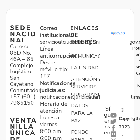
SEDE
Correo
ENLACES
NACIO
institucional:
DE
NAL
servicioalciudadano@unidadvictimas.gov.
INTERÉS
Carrera
Pol
Línea
85D No.
pr
anticorrupción:
COMUNICACIONES
46A – 65
Desde
Complejo
pr
LA UNIDAD
móvil o fijo:
logístico
C
157
San
ATENCIÓN Y
Notificaciones
Cayetano
M
SERVICIOS
judiciales:
Conmutador:
CIUDADANÍA
+57 (601)
notificaciones.juridicauariv@unidadvictim
7965150
Horario de
DATOS
Sí
atención
©
PARA LA
gu
Lunes a
Copyrigth
VENTA
en
PAZ
viernes
NILLA
os
2023
8:00 a.m. –
ÚNICA
FONDO
en:
-
6:00 p.m.
DE
PARA LA