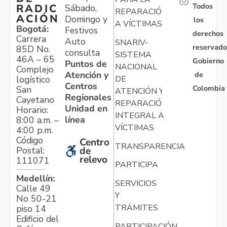
Todos
RADIC
Sábado,
REPARACIÓN
ACIÓN
Domingo y
los
A VÍCTIMAS
Bogotá:
Festivos
derechos
Carrera
Auto
SNARIV-
reservado
85D No.
consulta
SISTEMA
46A – 65
Gobierno
Puntos de
NACIONAL
Complejo
Atención y
de
logístico
DE
Centros
Colombia
San
ATENCIÓN Y
Regionales
Cayetano
REPARACIÓN
Unidad en
Horario:
INTEGRAL A
línea
8:00 a.m. –
VÍCTIMAS
4:00 p.m.
Código
Centro
TRANSPARENCIA
Postal:
de
relevo
111071
PARTICIPA
Medellín:
SERVICIOS
Calle 49
Y
No 50-21
TRÁMITES
piso 14
Edificio del
PARTICIPACIÓN