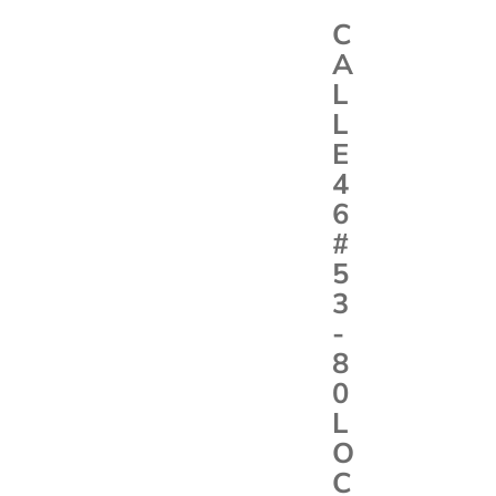
C
A
L
L
E
4
6
#
5
3
-
8
0
L
O
C