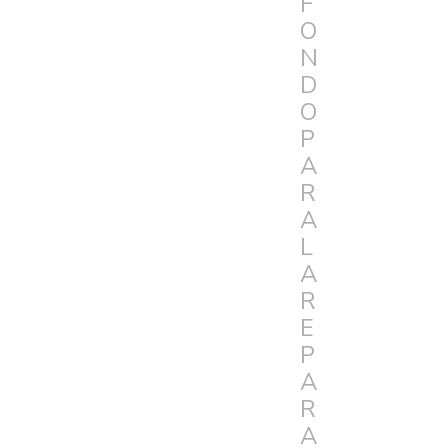
F
O
N
D
O
P
A
R
A
L
A
R
E
P
A
R
A