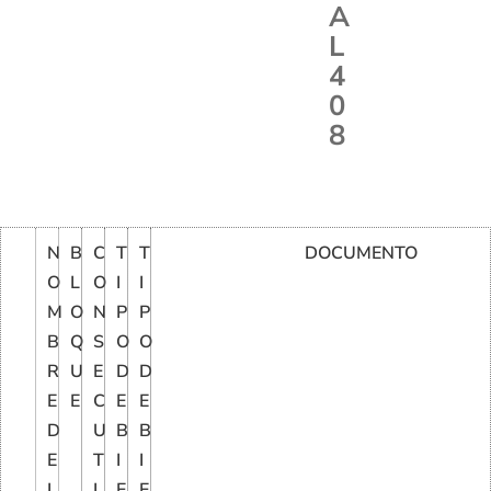
A
L
4
0
8
N
B
C
T
T
DOCUMENTO
O
L
O
I
I
M
O
N
P
P
B
Q
S
O
O
R
U
E
D
D
E
E
C
E
E
D
U
B
B
E
T
I
I
L
I
E
E