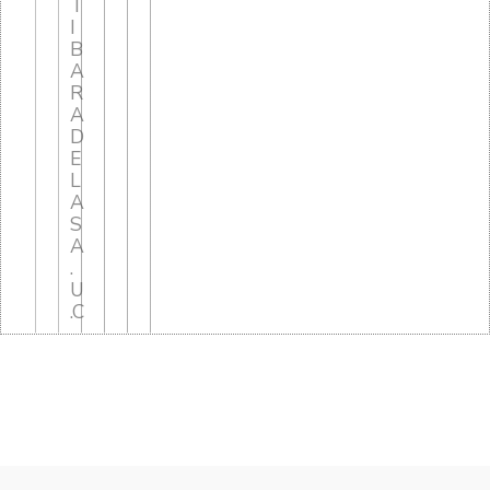
T
I
B
A
R
A
D
E
L
A
S
A
.
U
.C