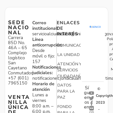
SEDE
Correo
ENLACES
NACIO
institucional:
DE
NAL
servicioalciudadano@unidadvictimas.gov.
INTERÉS
Carrera
Pol
Línea
85D No.
pr
anticorrupción:
COMUNICACIONES
46A – 65
Desde
Complejo
pr
LA UNIDAD
móvil o fijo:
logístico
C
157
San
ATENCIÓN Y
Notificaciones
Cayetano
M
SERVICIOS
judiciales:
Conmutador:
CIUDADANÍA
+57 (601)
notificaciones.juridicauariv@unidadvictim
7965150
Horario de
DATOS
Sí
atención
©
PARA LA
gu
Lunes a
Copyrigth
VENTA
en
PAZ
viernes
NILLA
os
2023
8:00 a.m. –
ÚNICA
FONDO
en:
-
6:00 p.m.
DE
PARA LA