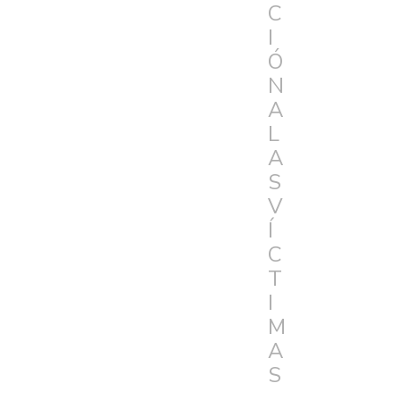
C
I
Ó
N
A
L
A
S
V
Í
C
T
I
M
A
S