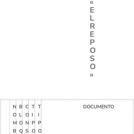
«
E
L
R
E
P
O
S
O
»
N
B
C
T
T
DOCUMENTO
O
L
O
I
I
M
O
N
P
P
B
Q
S
O
O