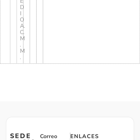
E
D
I
O
A.
C.
M
.
M
.
SEDE
Correo
ENLACES