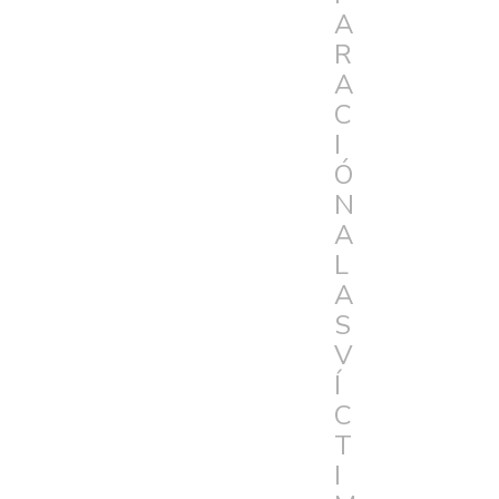
A
R
A
C
I
Ó
N
A
L
A
S
V
Í
C
T
I