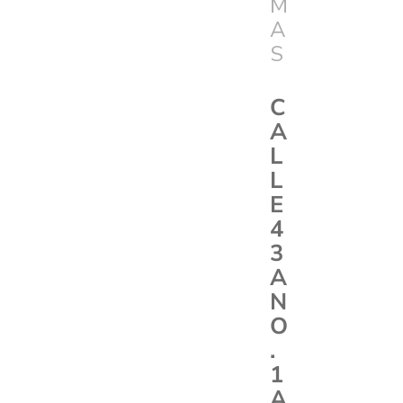
M
A
S
C
A
L
L
E
4
3
A
N
O
.
1
A