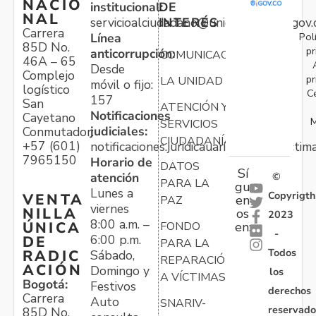
NACIO
institucional:
DE
NAL
servicioalciudadano@unidadvictimas.gov.
INTERÉS
Carrera
Pol
Línea
85D No.
pr
anticorrupción:
COMUNICACIONES
46A – 65
Desde
Complejo
pr
LA UNIDAD
móvil o fijo:
logístico
C
157
San
ATENCIÓN Y
Notificaciones
Cayetano
M
SERVICIOS
judiciales:
Conmutador:
CIUDADANÍA
+57 (601)
notificaciones.juridicauariv@unidadvictim
7965150
Horario de
DATOS
Sí
atención
©
PARA LA
gu
Lunes a
Copyrigth
VENTA
en
PAZ
viernes
NILLA
os
2023
8:00 a.m. –
ÚNICA
FONDO
en:
-
6:00 p.m.
DE
PARA LA
Todos
RADIC
Sábado,
REPARACIÓN
ACIÓN
Domingo y
los
A VÍCTIMAS
Bogotá:
Festivos
derechos
Carrera
Auto
SNARIV-
reservado
85D No.