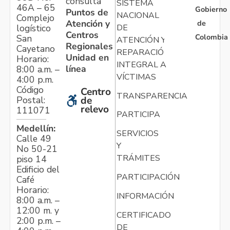
consulta
SISTEMA
46A – 65
Gobierno
Puntos de
NACIONAL
Complejo
Atención y
de
logístico
DE
Centros
Colombia
San
ATENCIÓN Y
Regionales
Cayetano
REPARACIÓN
Unidad en
Horario:
INTEGRAL A
línea
8:00 a.m. –
VÍCTIMAS
4:00 p.m.
Código
Centro
TRANSPARENCIA
Postal:
de
relevo
111071
PARTICIPA
Medellín:
SERVICIOS
Calle 49
Y
No 50-21
TRÁMITES
piso 14
Edificio del
PARTICIPACIÓN
Café
Horario:
INFORMACIÓN
8:00 a.m. –
12:00 m. y
CERTIFICADO
2:00 p.m. –
DE