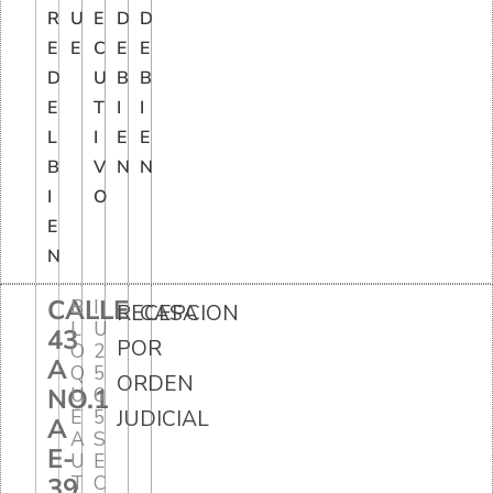
R
U
E
D
D
E
E
C
E
E
D
U
B
B
E
T
I
I
L
I
E
E
B
V
N
N
I
O
E
N
CALLE
B
I
RECEPCION
CASA
L
U
43
POR
O
2
A
Q
5
ORDEN
NO.1
U
6
E
5
JUDICIAL
A
A
S
E-
U
E
T
C
39