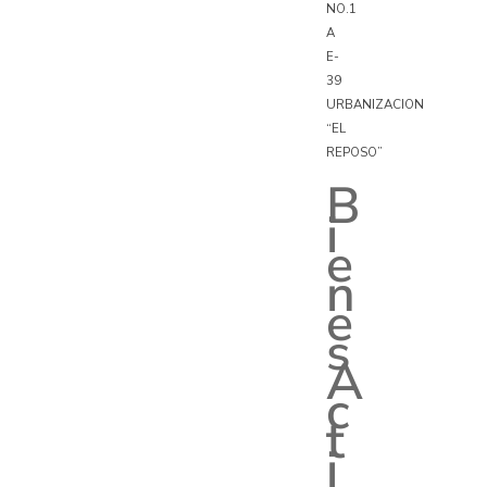
NO.1
A
E-
39
URBANIZACION
“EL
REPOSO”
B
i
e
n
e
s
A
c
t
i