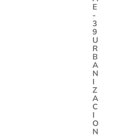
E
-
3
9
U
R
B
A
N
I
Z
A
C
I
O
N