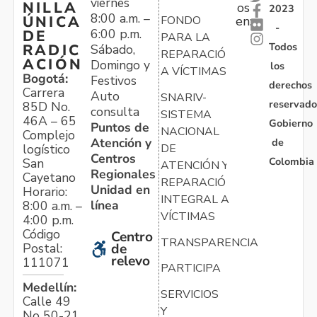
viernes
NILLA
os
2023
8:00 a.m. –
ÚNICA
FONDO
en:
-
6:00 p.m.
DE
PARA LA
Todos
RADIC
Sábado,
REPARACIÓN
ACIÓN
Domingo y
los
A VÍCTIMAS
Bogotá:
Festivos
derechos
Carrera
Auto
SNARIV-
reservado
85D No.
consulta
SISTEMA
46A – 65
Gobierno
Puntos de
NACIONAL
Complejo
Atención y
de
logístico
DE
Centros
Colombia
San
ATENCIÓN Y
Regionales
Cayetano
REPARACIÓN
Unidad en
Horario:
INTEGRAL A
línea
8:00 a.m. –
VÍCTIMAS
4:00 p.m.
Código
Centro
TRANSPARENCIA
Postal:
de
relevo
111071
PARTICIPA
Medellín:
SERVICIOS
Calle 49
Y
No 50-21