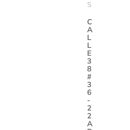
S
C
A
L
L
E
3
8
#
3
6
-
2
2
A