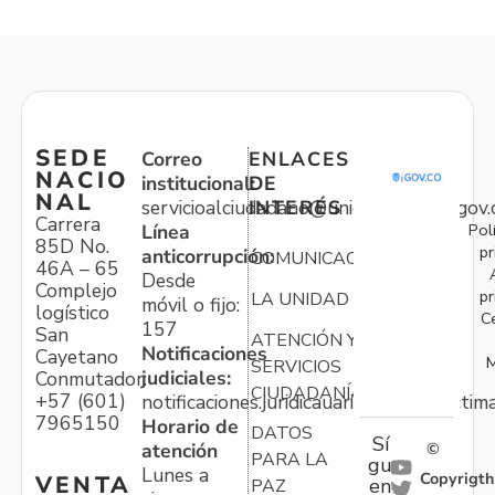
SEDE
Correo
ENLACES
NACIO
institucional:
DE
NAL
servicioalciudadano@unidadvictimas.gov.
INTERÉS
Carrera
Pol
Línea
85D No.
pr
anticorrupción:
COMUNICACIONES
46A – 65
Desde
Complejo
pr
LA UNIDAD
móvil o fijo:
logístico
C
157
San
ATENCIÓN Y
Notificaciones
Cayetano
M
SERVICIOS
judiciales:
Conmutador:
CIUDADANÍA
+57 (601)
notificaciones.juridicauariv@unidadvictim
7965150
Horario de
DATOS
Sí
atención
©
PARA LA
gu
Lunes a
Copyrigth
VENTA
en
PAZ