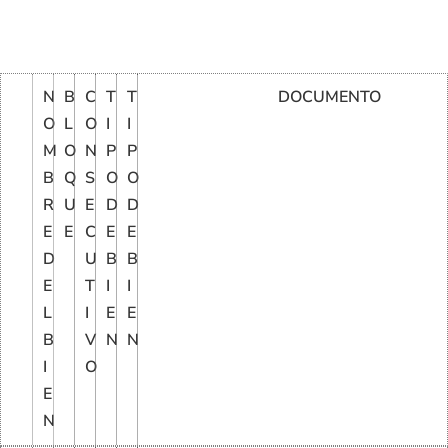
N
B
C
T
T
DOCUMENTO
O
L
O
I
I
M
O
N
P
P
B
Q
S
O
O
R
U
E
D
D
E
E
C
E
E
D
U
B
B
E
T
I
I
L
I
E
E
B
V
N
N
I
O
E
N