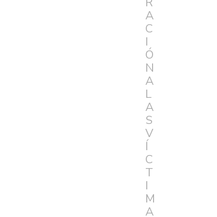
R
A
C
I
Ó
N
A
L
A
S
V
Í
C
T
I
M
A