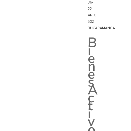
36-
22
APTO
502
BUCARAMANGA
B
i
e
n
e
s
A
c
t
i
v
o