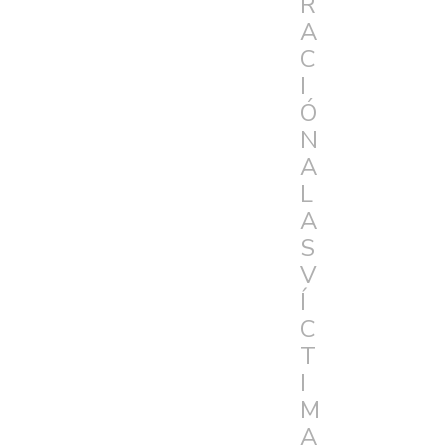
R
A
C
I
Ó
N
A
L
A
S
V
Í
C
T
I
M
A