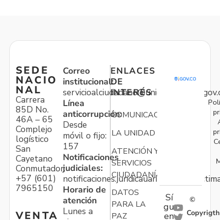
SEDE
Correo
ENLACES
NACIO
institucional:
DE
NAL
servicioalciudadano@unidadvictimas.gov.
INTERÉS
Carrera
Pol
Línea
85D No.
pr
anticorrupción:
COMUNICACIONES
46A – 65
Desde
Complejo
pr
LA UNIDAD
móvil o fijo:
logístico
C
157
San
ATENCIÓN Y
Notificaciones
Cayetano
M
SERVICIOS
judiciales:
Conmutador:
CIUDADANÍA
+57 (601)
notificaciones.juridicauariv@unidadvictim
7965150
Horario de
DATOS
Sí
atención
©
PARA LA
gu
Lunes a
Copyrigth
VENTA
en
PAZ