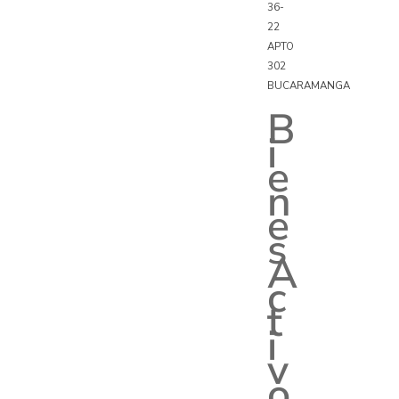
36-
22
APTO
302
BUCARAMANGA
B
i
e
n
e
s
A
c
t
i
v
o