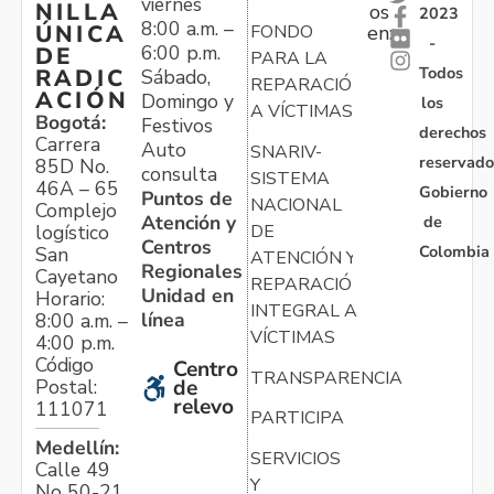
viernes
NILLA
os
2023
8:00 a.m. –
ÚNICA
FONDO
en:
-
6:00 p.m.
DE
PARA LA
Todos
RADIC
Sábado,
REPARACIÓN
ACIÓN
Domingo y
los
A VÍCTIMAS
Bogotá:
Festivos
derechos
Carrera
Auto
SNARIV-
reservado
85D No.
consulta
SISTEMA
46A – 65
Gobierno
Puntos de
NACIONAL
Complejo
Atención y
de
logístico
DE
Centros
Colombia
San
ATENCIÓN Y
Regionales
Cayetano
REPARACIÓN
Unidad en
Horario:
INTEGRAL A
línea
8:00 a.m. –
VÍCTIMAS
4:00 p.m.
Código
Centro
TRANSPARENCIA
Postal:
de
relevo
111071
PARTICIPA
Medellín:
SERVICIOS
Calle 49
Y
No 50-21