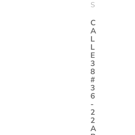
S
C
A
L
L
E
3
8
#
3
6
-
2
2
A