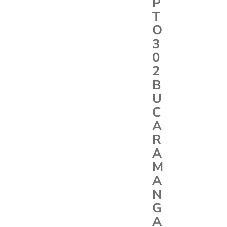
P
T
O
3
0
2
B
U
C
A
R
A
M
A
N
G
A