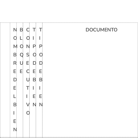
N
B
C
T
T
DOCUMENTO
O
L
O
I
I
M
O
N
P
P
B
Q
S
O
O
R
U
E
D
D
E
E
C
E
E
D
U
B
B
E
T
I
I
L
I
E
E
B
V
N
N
I
O
E
N