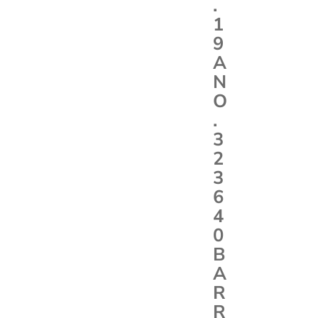
.
1
9
A
N
O
.
3
2
3
6
4
0
B
A
R
R