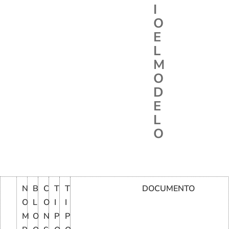
I
O
E
L
M
O
D
E
L
O
N
B
C
T
T
DOCUMENTO
O
L
O
I
I
M
O
N
P
P