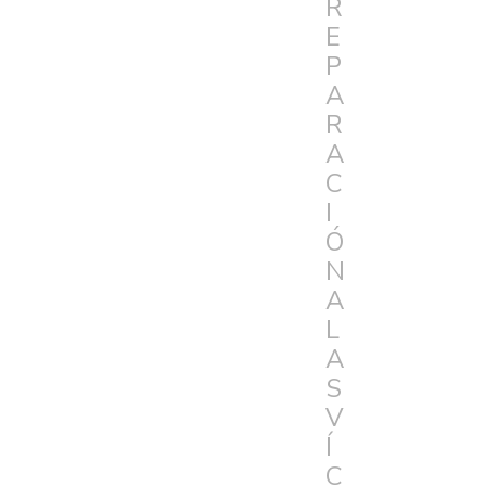
R
E
P
A
R
A
C
I
Ó
N
A
L
A
S
V
Í
C