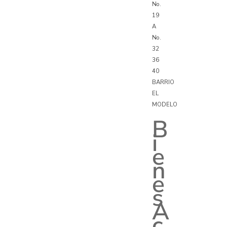
No.
19
A
No.
32
36
40
BARRIO
EL
MODELO
B
i
e
n
e
s
A
c