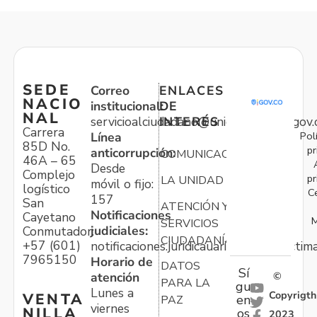
SEDE
Correo
ENLACES
NACIO
institucional:
DE
NAL
servicioalciudadano@unidadvictimas.gov.
INTERÉS
Carrera
Pol
Línea
85D No.
pr
anticorrupción:
COMUNICACIONES
46A – 65
Desde
Complejo
pr
LA UNIDAD
móvil o fijo:
logístico
C
157
San
ATENCIÓN Y
Notificaciones
Cayetano
M
SERVICIOS
judiciales:
Conmutador:
CIUDADANÍA
+57 (601)
notificaciones.juridicauariv@unidadvictim
7965150
Horario de
DATOS
Sí
atención
©
PARA LA
gu
Lunes a
Copyrigth
VENTA
en
PAZ
viernes
NILLA
os
2023