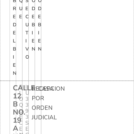
B
Q
S
O
O
R
U
E
D
D
E
E
C
E
E
D
U
B
B
E
T
I
I
L
I
E
E
B
V
N
N
I
O
E
N
CALLE
B
I
RECEPCION
CASA
L
U
12
POR
O
3
B
Q
3
ORDEN
NO.
U
9
E
3
JUDICIAL
19
C
S
A
E
E