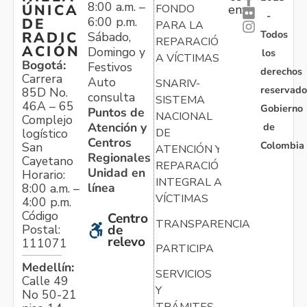
8:00 a.m. –
ÚNICA
FONDO
en:
-
6:00 p.m.
DE
PARA LA
Todos
RADIC
Sábado,
REPARACIÓN
ACIÓN
Domingo y
los
A VÍCTIMAS
Bogotá:
Festivos
derechos
Carrera
Auto
SNARIV-
reservado
85D No.
consulta
SISTEMA
46A – 65
Gobierno
Puntos de
NACIONAL
Complejo
Atención y
de
logístico
DE
Centros
Colombia
San
ATENCIÓN Y
Regionales
Cayetano
REPARACIÓN
Unidad en
Horario:
INTEGRAL A
línea
8:00 a.m. –
VÍCTIMAS
4:00 p.m.
Código
Centro
TRANSPARENCIA
Postal:
de
relevo
111071
PARTICIPA
Medellín:
SERVICIOS
Calle 49
Y
No 50-21