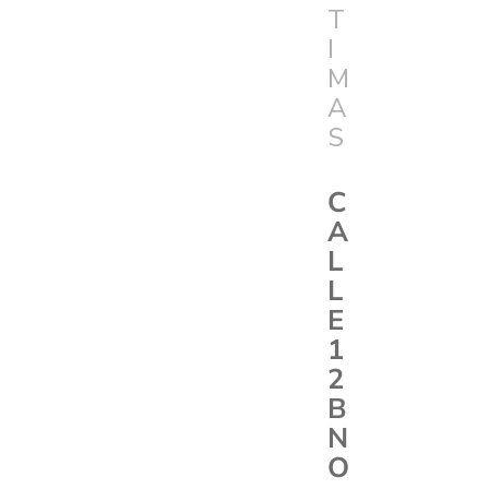
T
I
M
A
S
C
A
L
L
E
1
2
B
N
O