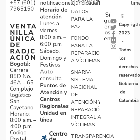
CIUDADANÍA
+57 (601)
notificaciones.juridicauariv@unidadvictim
7965150
Horario de
DATOS
Sí
atención
©
PARA LA
gu
Lunes a
Copyrigth
VENTA
en
PAZ
viernes
NILLA
os
2023
8:00 a.m. –
ÚNICA
FONDO
en:
-
6:00 p.m.
DE
PARA LA
Todos
RADIC
Sábado,
REPARACIÓN
ACIÓN
Domingo y
los
A VÍCTIMAS
Bogotá:
Festivos
derechos
Carrera
Auto
SNARIV-
reservado
85D No.
consulta
SISTEMA
46A – 65
Gobierno
Puntos de
NACIONAL
Complejo
Atención y
de
logístico
DE
Centros
Colombia
San
ATENCIÓN Y
Regionales
Cayetano
REPARACIÓN
Unidad en
Horario:
INTEGRAL A
línea
8:00 a.m. –
VÍCTIMAS
4:00 p.m.
Código
Centro
TRANSPARENCIA
Postal:
de