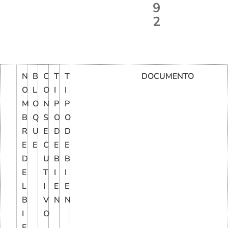
9
2
N
B
C
T
T
DOCUMENTO
O
L
O
I
I
M
O
N
P
P
B
Q
S
O
O
R
U
E
D
D
E
E
C
E
E
D
U
B
B
E
T
I
I
L
I
E
E
B
V
N
N
I
O
E