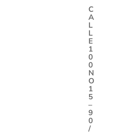
C
A
L
L
E
1
0
0
N
O
1
5
–
9
0
/