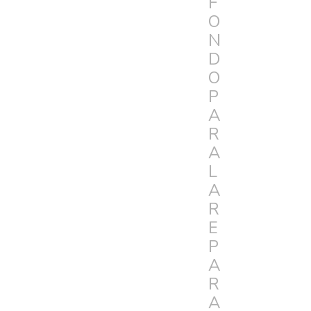
F
O
N
D
O
P
A
R
A
L
A
R
E
P
A
R
A