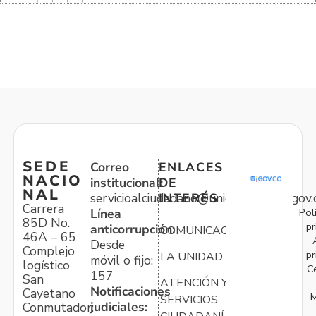
SEDE
Correo
ENLACES
NACIO
institucional:
DE
NAL
servicioalciudadano@unidadvictimas.gov.
INTERÉS
Carrera
Pol
Línea
85D No.
pr
anticorrupción:
COMUNICACIONES
46A – 65
Desde
Complejo
pr
LA UNIDAD
móvil o fijo:
logístico
C
157
San
ATENCIÓN Y
Notificaciones
Cayetano
M
SERVICIOS
judiciales:
Conmutador: