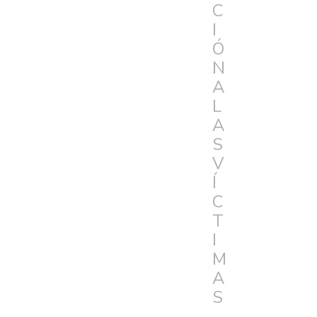
C
I
Ó
N
A
L
A
S
V
Í
C
T
I
M
A
S