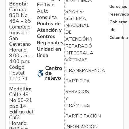
A VÍCTIMAS
Bogotá:
Festivos
derechos
Carrera
Auto
SNARIV-
reservado
85D No.
consulta
SISTEMA
46A – 65
Gobierno
Puntos de
NACIONAL
Complejo
Atención y
de
logístico
DE
Centros
Colombia
San
ATENCIÓN Y
Regionales
Cayetano
REPARACIÓN
Unidad en
Horario:
INTEGRAL A
línea
8:00 a.m. –
VÍCTIMAS
4:00 p.m.
Código
Centro
TRANSPARENCIA
Postal:
de
relevo
111071
PARTICIPA
Medellín:
SERVICIOS
Calle 49
Y
No 50-21
TRÁMITES
piso 14
Edificio del
PARTICIPACIÓN
Café
Horario:
INFORMACIÓN
8:00 a.m. –