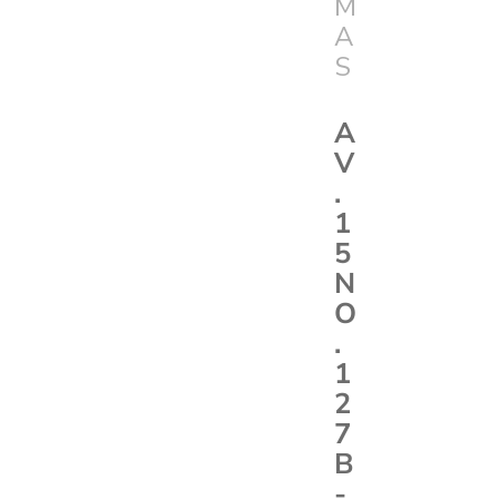
M
A
S
A
V
.
1
5
N
O
.
1
2
7
B
-