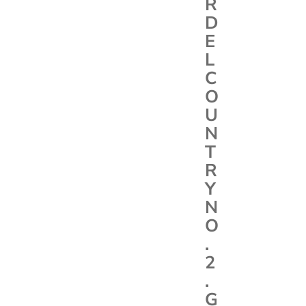
R
D
E
L
C
O
U
N
T
R
Y
N
O
.
2
.
G