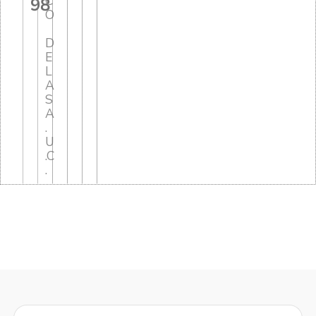
C
98
O
D
E
L
A
S
A
.
U
.C
.