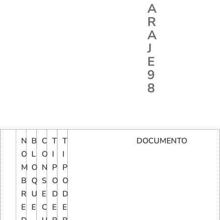
A
R
A
J
E
9
8
N
B
C
T
T
DOCUMENTO
O
L
O
I
I
M
O
N
P
P
B
Q
S
O
O
R
U
E
D
D
E
E
C
E
E