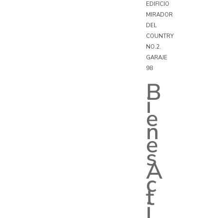
EDIFICIO
MIRADOR
DEL
COUNTRY
NO.2.
GARAJE
98
B
i
e
n
e
s
A
c
t
i