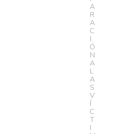
A
R
A
C
I
Ó
N
A
L
A
S
V
Í
C
T
I