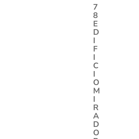
7
8
E
D
I
F
I
C
I
O
M
I
R
A
D
O