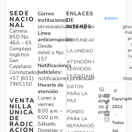
SEDE
Correo
ENLACES
NACIO
institucional:
DE
NAL
servicioalciudadano@unidadvictimas.gov.
INTERÉS
Carrera
Pol
Línea
85D No.
pr
anticorrupción:
COMUNICACIONES
46A – 65
Desde
Complejo
pr
LA UNIDAD
móvil o fijo:
logístico
C
157
San
ATENCIÓN Y
Notificaciones
Cayetano
M
SERVICIOS
judiciales:
Conmutador:
CIUDADANÍA
+57 (601)
notificaciones.juridicauariv@unidadvictim
7965150
Horario de
DATOS
Sí
atención
©
PARA LA
gu
Lunes a
Copyrigth
VENTA
en
PAZ
viernes
NILLA
os
2023
8:00 a.m. –
ÚNICA
FONDO
en:
-
6:00 p.m.
DE
PARA LA
Todos
RADIC
Sábado,
REPARACIÓN
ACIÓN
Domingo y
los