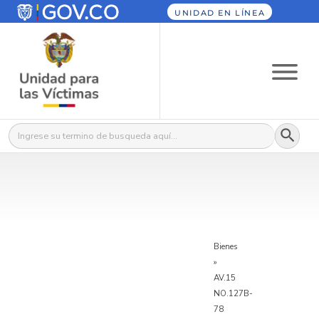
UNIDAD EN LÍNEA
Botón
Buscar:
Bienes
»
AV.15
NO.127B-
78