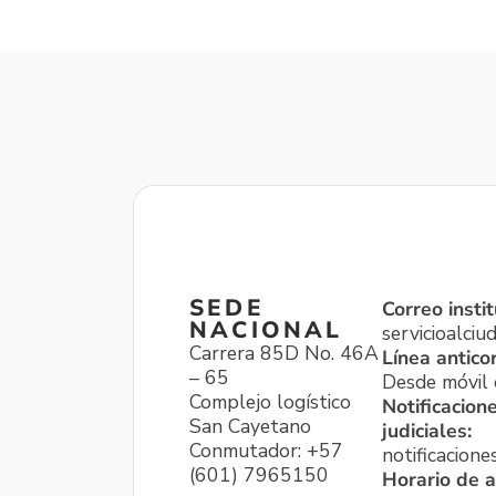
SEDE
Correo instit
NACIONAL
servicioalci
Carrera 85D No. 46A
Línea antico
– 65
Desde móvil o
Complejo logístico
Notificacion
San Cayetano
judiciales:
Conmutador: +57
notificacione
(601) 7965150
Horario de a