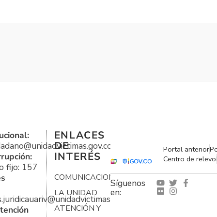
ENLACES
ucional:
DE
udadano@unidadvictimas.gov.co
Portal anterior
Po
INTERÉS
rrupción:
Centro de relevo
 fijo: 157
es
COMUNICACIONES
Síguenos
en:
LA UNIDAD
s.juridicauariv@unidadvictimas.gov.co
ATENCIÓN Y
tención