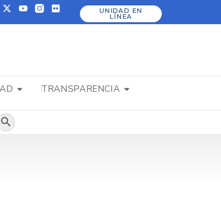
UNIDAD EN
LÍNEA
DAD
TRANSPARENCIA
Botón de búsqueda