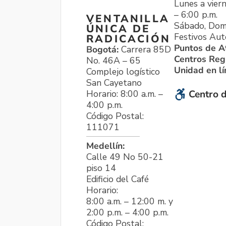
Lunes a viern
– 6:00 p.m.
VENTANILLA
Sábado, Dom
ÚNICA DE
Festivos Aut
RADICACIÓN
Puntos de A
Bogotá:
Carrera 85D
Centros Reg
No. 46A – 65
Unidad en l
Complejo logístico
San Cayetano
Horario: 8:00 a.m. –
Centro d
4:00 p.m.
Código Postal:
111071
Medellín:
Calle 49 No 50-21
piso 14
Edificio del Café
Horario:
8:00 a.m. – 12:00 m. y
2:00 p.m. – 4:00 p.m.
Código Postal: