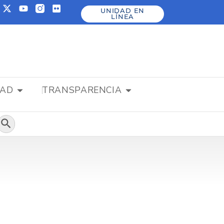
UNIDAD EN
LÍNEA
DAD
TRANSPARENCIA
Botón de búsqueda