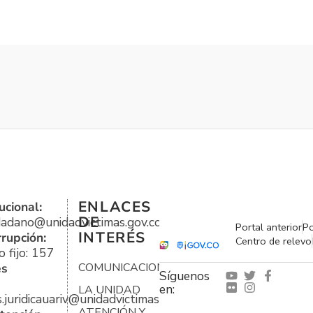
ENLACES
ucional:
DE
udadano@unidadvictimas.gov.co
Portal anterior
Po
INTERÉS
rrupción:
Centro de relevo
 fijo: 157
es
COMUNICACIONES
Síguenos
en:
LA UNIDAD
s.juridicauariv@unidadvictimas.gov.co
ATENCIÓN Y