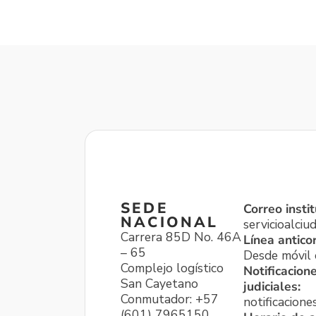
SEDE
Correo instit
NACIONAL
servicioalci
Carrera 85D No. 46A
Línea antico
– 65
Desde móvil o
Complejo logístico
Notificacion
San Cayetano
judiciales:
Conmutador: +57
notificacione
(601) 7965150