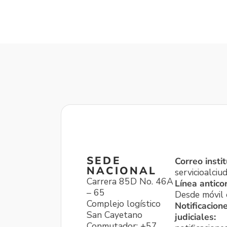
SEDE
Correo instit
NACIONAL
servicioalci
Carrera 85D No. 46A
Línea antico
– 65
Desde móvil o
Complejo logístico
Notificacion
San Cayetano
judiciales:
Conmutador: +57