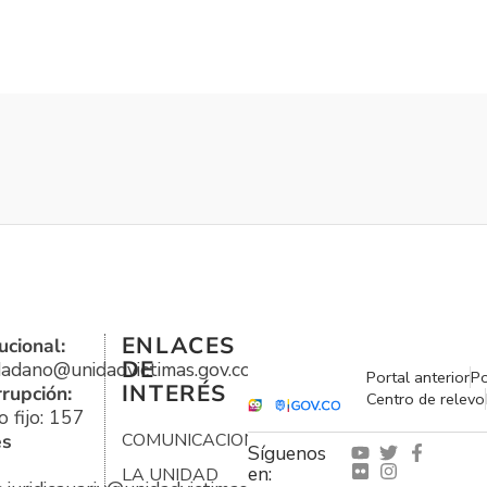
ENLACES
ucional:
DE
udadano@unidadvictimas.gov.co
Portal anterior
Po
INTERÉS
rrupción:
Centro de relevo
 fijo: 157
es
COMUNICACIONES
Síguenos
en:
LA UNIDAD