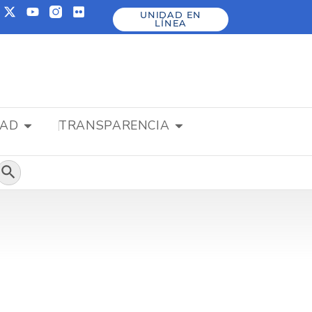
UNIDAD EN
LÍNEA
DAD
TRANSPARENCIA
Botón de búsqueda