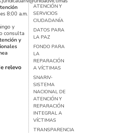
s.juridicauariv@unidadvictimas.gov.co
ATENCIÓN Y
tención
es 8:00 a.m.
SERVICIOS
CIUDADANÍA
ingo y
DATOS PARA
o consulta
LA PAZ
tención y
ionales
FONDO PARA
ínea
LA
REPARACIÓN
e relevo
A VÍCTIMAS
SNARIV-
SISTEMA
NACIONAL DE
ATENCIÓN Y
REPARACIÓN
INTEGRAL A
VÍCTIMAS
TRANSPARENCIA