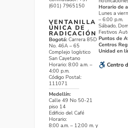
notificacione
(601) 7965150
Horario de a
Lunes a viern
– 6:00 p.m.
VENTANILLA
Sábado, Dom
ÚNICA DE
Festivos Aut
RADICACIÓN
Puntos de A
Bogotá:
Carrera 85D
Centros Reg
No. 46A – 65
Unidad en l
Complejo logístico
San Cayetano
Horario: 8:00 a.m. –
Centro d
4:00 p.m.
Código Postal:
111071
Medellín:
Calle 49 No 50-21
piso 14
Edificio del Café
Horario:
8:00 a.m. – 12:00 m. y