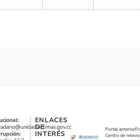
ENLACES
ucional:
DE
udadano@unidadvictimas.gov.co
Portal anterior
Po
INTERÉS
rrupción:
Centro de relevo