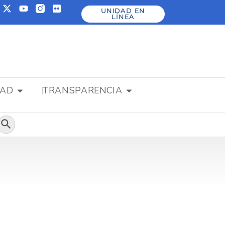
UNIDAD EN
LÍNEA
DAD
TRANSPARENCIA
Botón de búsqueda