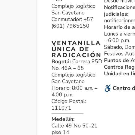
Desde móvil o
Complejo logístico
Notificacion
San Cayetano
judiciales:
Conmutador: +57
notificacione
(601) 7965150
Horario de a
Lunes a viern
– 6:00 p.m.
VENTANILLA
Sábado, Dom
ÚNICA DE
Festivos Aut
RADICACIÓN
Puntos de A
Bogotá:
Carrera 85D
Centros Reg
No. 46A – 65
Unidad en l
Complejo logístico
San Cayetano
Horario: 8:00 a.m. –
Centro d
4:00 p.m.
Código Postal:
111071
Medellín:
Calle 49 No 50-21
piso 14