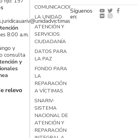
 fijo: 157
es
COMUNICACIONES
Síguenos
en:
LA UNIDAD
s.juridicauariv@unidadvictimas.gov.co
ATENCIÓN Y
tención
es 8:00 a.m.
SERVICIOS
CIUDADANÍA
ingo y
DATOS PARA
o consulta
LA PAZ
tención y
ionales
FONDO PARA
ínea
LA
REPARACIÓN
e relevo
A VÍCTIMAS
SNARIV-
SISTEMA
NACIONAL DE
ATENCIÓN Y
REPARACIÓN
INTEGRAL A