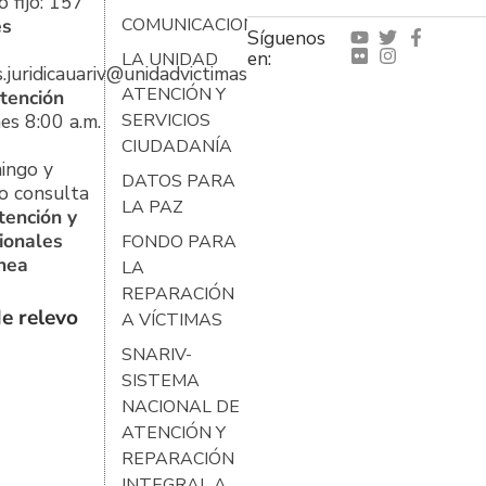
 fijo: 157
es
COMUNICACIONES
Síguenos
en:
LA UNIDAD
s.juridicauariv@unidadvictimas.gov.co
ATENCIÓN Y
tención
es 8:00 a.m.
SERVICIOS
CIUDADANÍA
ingo y
DATOS PARA
o consulta
LA PAZ
tención y
ionales
FONDO PARA
ínea
LA
REPARACIÓN
e relevo
A VÍCTIMAS
SNARIV-
SISTEMA
NACIONAL DE
ATENCIÓN Y
REPARACIÓN
INTEGRAL A