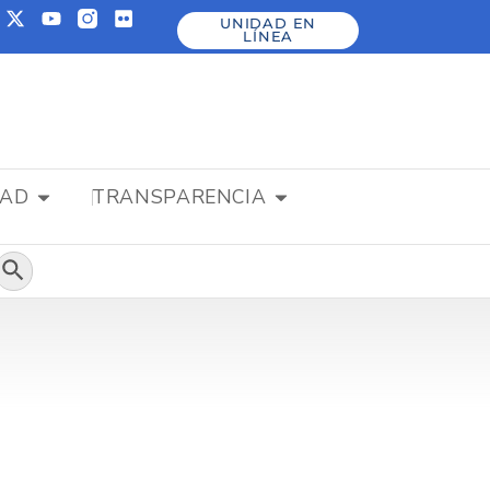
UNIDAD EN
LÍNEA
DAD
TRANSPARENCIA
Botón de búsqueda