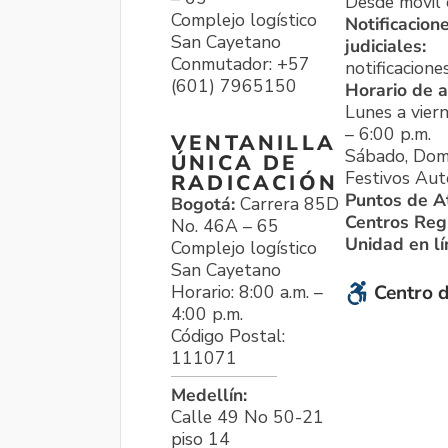
Desde móvil o
Complejo logístico
Notificacion
San Cayetano
judiciales:
Conmutador: +57
notificacione
(601) 7965150
Horario de a
Lunes a viern
– 6:00 p.m.
VENTANILLA
Sábado, Dom
ÚNICA DE
Festivos Aut
RADICACIÓN
Puntos de A
Bogotá:
Carrera 85D
Centros Reg
No. 46A – 65
Unidad en l
Complejo logístico
San Cayetano
Horario: 8:00 a.m. –
Centro d
4:00 p.m.
Código Postal:
111071
Medellín:
Calle 49 No 50-21
piso 14