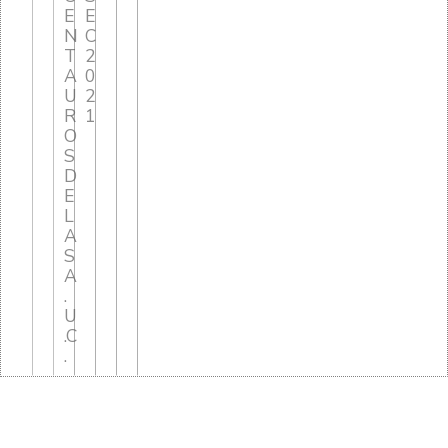
E
E
N
C
T
2
A
0
U
2
R
1
O
S
D
E
L
A
S
A
.
U
.C
.