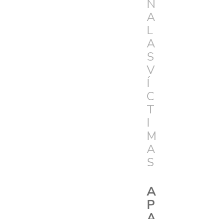
N
A
L
A
S
V
Í
C
T
I
M
A
S
A
P
A