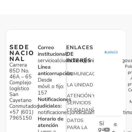
SEDE
Correo
ENLACES
NACIO
institucional:
DE
NAL
servicioalciudadano@unidadvictimas.gov.
INTERÉS
Carrera
Pol
Línea
85D No.
pr
anticorrupción:
COMUNICACIONES
46A – 65
Desde
Complejo
pr
LA UNIDAD
móvil o fijo:
logístico
C
157
San
ATENCIÓN Y
Notificaciones
Cayetano
M
SERVICIOS
judiciales:
Conmutador:
CIUDADANÍA
+57 (601)
notificaciones.juridicauariv@unidadvictim
7965150
Horario de
DATOS
Sí
atención
©
PARA LA
gu
Lunes a