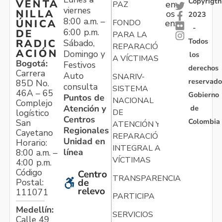
Copyrigth
VENTA
en
PAZ
viernes
NILLA
os
2023
8:00 a.m. –
ÚNICA
FONDO
en:
-
6:00 p.m.
DE
PARA LA
Todos
RADIC
Sábado,
REPARACIÓN
ACIÓN
Domingo y
los
A VÍCTIMAS
Bogotá:
Festivos
derechos
Carrera
Auto
SNARIV-
reservado
85D No.
consulta
SISTEMA
46A – 65
Gobierno
Puntos de
NACIONAL
Complejo
Atención y
de
logístico
DE
Centros
Colombia
San
ATENCIÓN Y
Regionales
Cayetano
REPARACIÓN
Unidad en
Horario:
INTEGRAL A
línea
8:00 a.m. –
VÍCTIMAS
4:00 p.m.
Código
Centro
TRANSPARENCIA
Postal:
de
relevo
111071
PARTICIPA
Medellín:
SERVICIOS
Calle 49