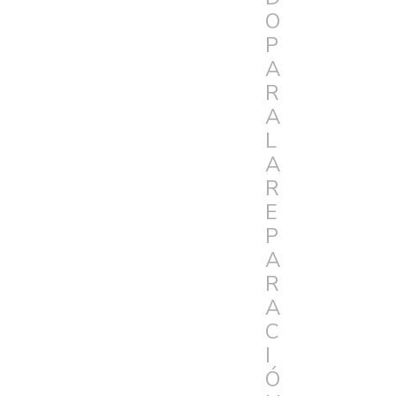
O
P
A
R
A
L
A
R
E
P
A
R
A
C
I
Ó