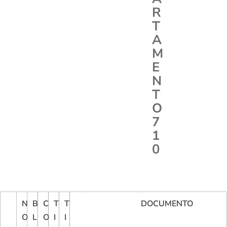
R
T
A
M
E
N
T
O
7
1
0
N
B
C
T
T
DOCUMENTO
O
L
O
I
I