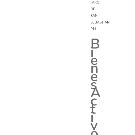
FARO
DE
SAN
SEBASTIAN
P.H.
B
i
e
n
e
s
A
c
t
i
v
o