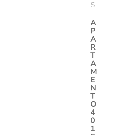
S
A
P
A
R
T
A
M
E
N
T
O
4
0
1