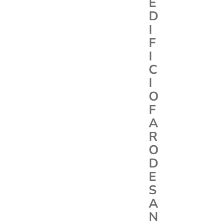
E
D
I
F
I
C
I
O
F
A
R
O
D
E
S
A
N