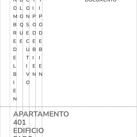
N
B
C
T
T
DOCUMENTO
O
L
O
I
I
M
O
N
P
P
B
Q
S
O
O
R
U
E
D
D
E
E
C
E
E
D
U
B
B
E
T
I
I
L
I
E
E
B
V
N
N
I
O
E
N
APARTAMENTO
401
EDIFICIO