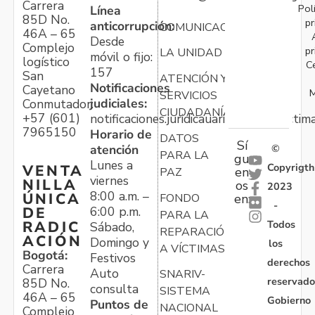
Carrera
Pol
Línea
85D No.
pr
anticorrupción:
COMUNICACIONES
46A – 65
Desde
Complejo
pr
LA UNIDAD
móvil o fijo:
logístico
C
157
San
ATENCIÓN Y
Notificaciones
Cayetano
M
SERVICIOS
judiciales:
Conmutador:
CIUDADANÍA
+57 (601)
notificaciones.juridicauariv@unidadvictim
7965150
Horario de
DATOS
Sí
atención
©
PARA LA
gu
Lunes a
Copyrigth
VENTA
en
PAZ
viernes
NILLA
os
2023
8:00 a.m. –
ÚNICA
FONDO
en:
-
6:00 p.m.
DE
PARA LA
Todos
RADIC
Sábado,
REPARACIÓN
ACIÓN
Domingo y
los
A VÍCTIMAS
Bogotá:
Festivos
derechos
Carrera
Auto
SNARIV-
reservado
85D No.
consulta
SISTEMA
46A – 65
Gobierno
Puntos de
NACIONAL
Complejo