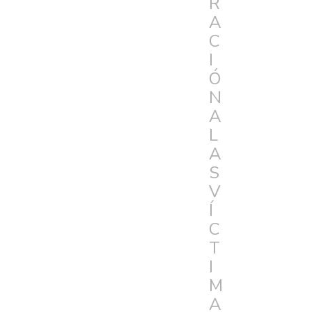
R
A
C
I
Ó
N
A
L
A
S
V
Í
C
T
I
M
A