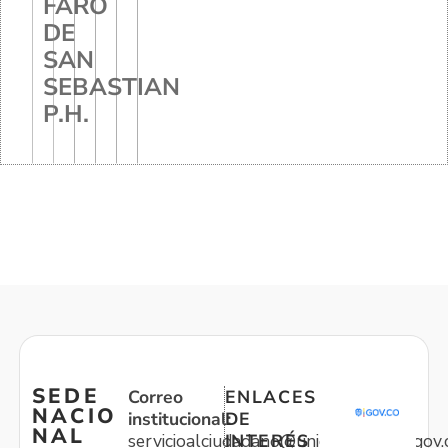
FARO
DE
SAN
SEBASTIAN
P.H.
SEDE
Correo
ENLACES
NACIO
institucional:
DE
NAL
servicioalciudadano@unidadvictimas.gov.
INTERÉS