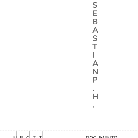
S
E
B
A
S
T
I
A
N
P
.
H
.