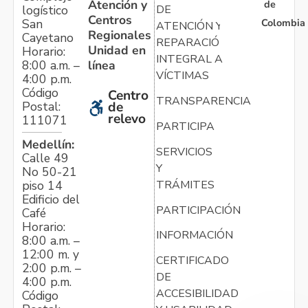
Atención y
de
logístico
DE
Centros
Colombia
San
ATENCIÓN Y
Regionales
Cayetano
REPARACIÓN
Unidad en
Horario:
INTEGRAL A
línea
8:00 a.m. –
VÍCTIMAS
4:00 p.m.
Código
Centro
TRANSPARENCIA
Postal:
de
relevo
111071
PARTICIPA
Medellín:
SERVICIOS
Calle 49
Y
No 50-21
TRÁMITES
piso 14
Edificio del
PARTICIPACIÓN
Café
Horario:
INFORMACIÓN
8:00 a.m. –
12:00 m. y
CERTIFICADO
2:00 p.m. –
DE
4:00 p.m.
ACCESIBILIDAD
Código