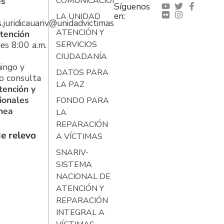
es
COMUNICACIONES
Síguenos
en:
LA UNIDAD
s.juridicauariv@unidadvictimas.gov.co
ATENCIÓN Y
tención
es 8:00 a.m.
SERVICIOS
CIUDADANÍA
ingo y
DATOS PARA
o consulta
LA PAZ
tención y
ionales
FONDO PARA
ínea
LA
REPARACIÓN
e relevo
A VÍCTIMAS
SNARIV-
SISTEMA
NACIONAL DE
ATENCIÓN Y
REPARACIÓN
INTEGRAL A