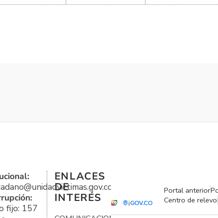
ENLACES
ucional:
DE
udadano@unidadvictimas.gov.co
Portal anterior
Po
INTERÉS
rrupción:
Centro de relevo
 fijo: 157