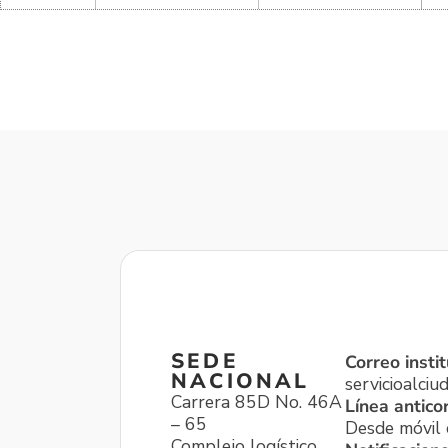
SEDE
Correo instit
NACIONAL
servicioalci
Carrera 85D No. 46A
Línea antico
– 65
Desde móvil o
Complejo logístico