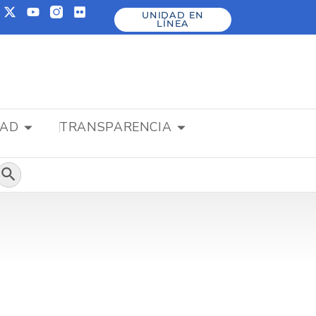
UNIDAD EN
LÍNEA
DAD
TRANSPARENCIA
Botón de búsqueda