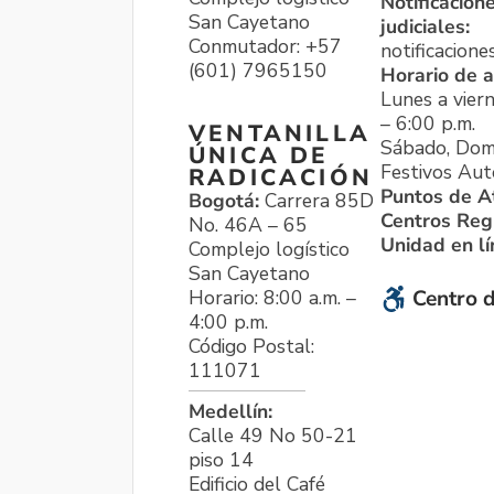
Notificacion
San Cayetano
judiciales:
Conmutador: +57
notificacione
(601) 7965150
Horario de a
Lunes a viern
– 6:00 p.m.
VENTANILLA
Sábado, Dom
ÚNICA DE
Festivos Aut
RADICACIÓN
Puntos de A
Bogotá:
Carrera 85D
Centros Reg
No. 46A – 65
Unidad en l
Complejo logístico
San Cayetano
Horario: 8:00 a.m. –
Centro d
4:00 p.m.
Código Postal:
111071
Medellín:
Calle 49 No 50-21
piso 14
Edificio del Café