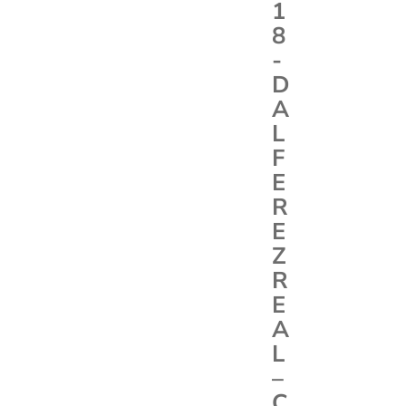
1
8
-
D
A
L
F
E
R
E
Z
R
E
A
L
–
C