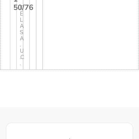
50/76
D
E
L
A
S
A
.
U
.C
.