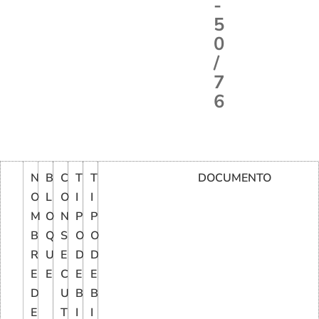
-
5
0
/
7
6
N
B
C
T
T
DOCUMENTO
O
L
O
I
I
M
O
N
P
P
B
Q
S
O
O
R
U
E
D
D
E
E
C
E
E
D
U
B
B
E
T
I
I