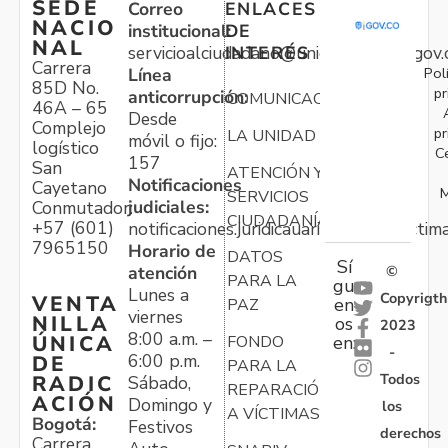
SEDE
Correo
ENLACES
NACIO
institucional:
DE
NAL
servicioalciudadano@unidadvictimas.gov.
INTERÉS
Carrera
Pol
Línea
85D No.
pr
anticorrupción:
COMUNICACIONES
46A – 65
Desde
Complejo
pr
LA UNIDAD
móvil o fijo:
logístico
C
157
San
ATENCIÓN Y
Notificaciones
Cayetano
M
SERVICIOS
judiciales:
Conmutador:
CIUDADANÍA
+57 (601)
notificaciones.juridicauariv@unidadvictim
7965150
Horario de
DATOS
Sí
atención
©
PARA LA
gu
Lunes a
Copyrigth
VENTA
en
PAZ
viernes
NILLA
os
2023
8:00 a.m. –
ÚNICA
FONDO
en:
-
6:00 p.m.
DE
PARA LA
Todos
RADIC
Sábado,
REPARACIÓN
ACIÓN
Domingo y
los
A VÍCTIMAS
Bogotá:
Festivos
derechos
Carrera