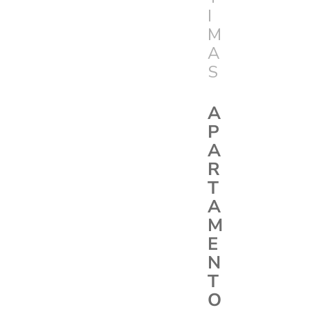
I
M
A
S
A
P
A
R
T
A
M
E
N
T
O