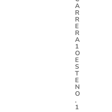
A
R
R
E
R
A
1
O
E
S
T
E
N
O
.
1