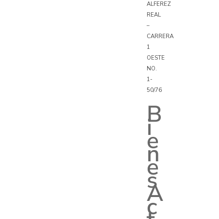
ALFEREZ
REAL
–
CARRERA
1
OESTE
NO.
1-
50/76
B
i
e
n
e
s
A
c