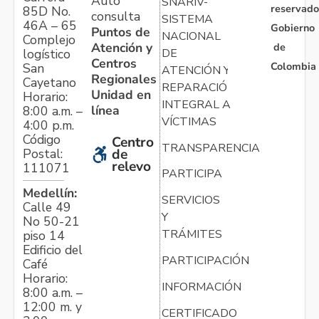
Auto
SNARIV-
reservado
85D No.
consulta
SISTEMA
46A – 65
Gobierno
Puntos de
NACIONAL
Complejo
Atención y
de
logístico
DE
Centros
Colombia
San
ATENCIÓN Y
Regionales
Cayetano
REPARACIÓN
Unidad en
Horario:
INTEGRAL A
línea
8:00 a.m. –
VÍCTIMAS
4:00 p.m.
Código
Centro
TRANSPARENCIA
Postal:
de
relevo
111071
PARTICIPA
Medellín:
SERVICIOS
Calle 49
Y
No 50-21
TRÁMITES
piso 14
Edificio del
PARTICIPACIÓN
Café
Horario:
INFORMACIÓN
8:00 a.m. –
12:00 m. y
CERTIFICADO