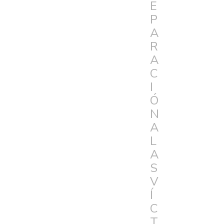
E
P
A
R
A
C
I
Ó
N
A
L
A
S
V
Í
C
T