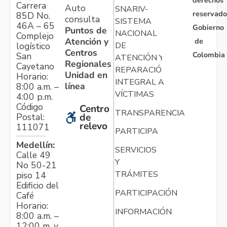
derechos
Carrera
Auto
SNARIV-
reservado
85D No.
consulta
SISTEMA
46A – 65
Gobierno
Puntos de
NACIONAL
Complejo
Atención y
de
logístico
DE
Centros
Colombia
San
ATENCIÓN Y
Regionales
Cayetano
REPARACIÓN
Unidad en
Horario:
INTEGRAL A
línea
8:00 a.m. –
VÍCTIMAS
4:00 p.m.
Código
Centro
TRANSPARENCIA
Postal:
de
relevo
111071
PARTICIPA
Medellín:
SERVICIOS
Calle 49
Y
No 50-21
TRÁMITES
piso 14
Edificio del
PARTICIPACIÓN
Café
Horario:
INFORMACIÓN
8:00 a.m. –
12:00 m. y