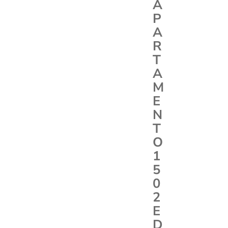
A
P
A
R
T
A
M
E
N
T
O
1
5
0
2
E
D