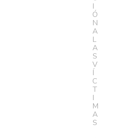
I
Ó
N
A
L
A
S
V
Í
C
T
I
M
A
S