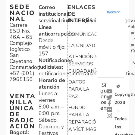
SEDE
Correo
ENLACES
NACIO
institucional:
DE
NAL
servicioalciudadano@unidadvictimas.gov.
INTERÉS
Carrera
Pol
Línea
85D No.
pr
anticorrupción:
COMUNICACIONES
46A – 65
Desde
Complejo
pr
LA UNIDAD
móvil o fijo:
logístico
C
157
San
ATENCIÓN Y
Notificaciones
Cayetano
M
SERVICIOS
judiciales:
Conmutador:
CIUDADANÍA
+57 (601)
notificaciones.juridicauariv@unidadvictim
7965150
Horario de
DATOS
Sí
atención
©
PARA LA
gu
Lunes a
Copyrigth
VENTA
en
PAZ
viernes
NILLA
os
2023
8:00 a.m. –
ÚNICA
FONDO
en:
-
6:00 p.m.
DE
PARA LA
Todos
RADIC
Sábado,
REPARACIÓN
ACIÓN
Domingo y
los
A VÍCTIMAS
Bogotá:
Festivos