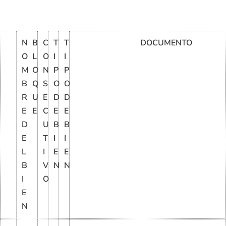
N
B
C
T
T
DOCUMENTO
O
L
O
I
I
M
O
N
P
P
B
Q
S
O
O
R
U
E
D
D
E
E
C
E
E
D
U
B
B
E
T
I
I
L
I
E
E
B
V
N
N
I
O
E
N