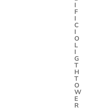
I
F
I
C
I
O
L
I
G
T
H
T
O
W
E
R