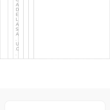
A
D
E
L
A
S
A
.
U
.C
.