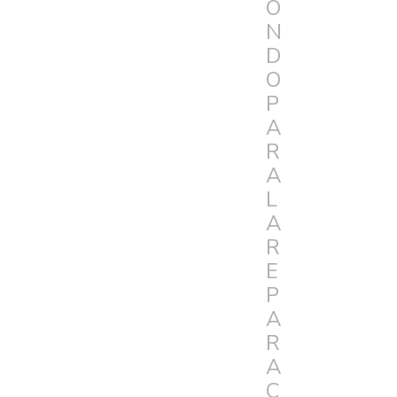
O
N
D
O
P
A
R
A
L
A
R
E
P
A
R
A
C