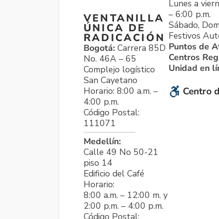
Lunes a viern
– 6:00 p.m.
VENTANILLA
Sábado, Dom
ÚNICA DE
Festivos Aut
RADICACIÓN
Puntos de A
Bogotá:
Carrera 85D
Centros Reg
No. 46A – 65
Unidad en l
Complejo logístico
San Cayetano
Horario: 8:00 a.m. –
Centro d
4:00 p.m.
Código Postal:
111071
Medellín:
Calle 49 No 50-21
piso 14
Edificio del Café
Horario:
8:00 a.m. – 12:00 m. y
2:00 p.m. – 4:00 p.m.
Código Postal: