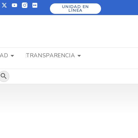
UNIDAD EN
LÍNEA
DAD
TRANSPARENCIA
Botón de búsqueda