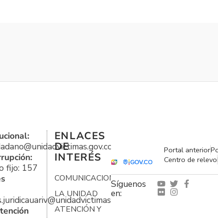
ENLACES
ucional:
DE
udadano@unidadvictimas.gov.co
Portal anterior
Po
INTERÉS
rrupción:
Centro de relevo
 fijo: 157
es
COMUNICACIONES
Síguenos
en:
LA UNIDAD
s.juridicauariv@unidadvictimas.gov.co
ATENCIÓN Y
tención