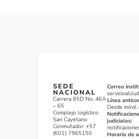
SEDE
Correo instit
NACIONAL
servicioalci
Carrera 85D No. 46A
Línea antico
– 65
Desde móvil o
Complejo logístico
Notificacion
San Cayetano
judiciales:
Conmutador: +57
notificacione
(601) 7965150
Horario de a