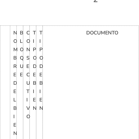
N
B
C
T
T
DOCUMENTO
O
L
O
I
I
M
O
N
P
P
B
Q
S
O
O
R
U
E
D
D
E
E
C
E
E
D
U
B
B
E
T
I
I
L
I
E
E
B
V
N
N
I
O
E
N