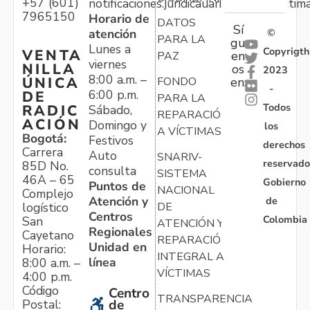
+57 (601)
notificaciones.juridicauariv@unidadvictim
7965150
Horario de
DATOS
Sí
atención
©
PARA LA
gu
Lunes a
Copyrigth
VENTA
en
PAZ
viernes
NILLA
os
2023
8:00 a.m. –
ÚNICA
FONDO
en:
-
6:00 p.m.
DE
PARA LA
Todos
RADIC
Sábado,
REPARACIÓN
ACIÓN
Domingo y
los
A VÍCTIMAS
Bogotá:
Festivos
derechos
Carrera
Auto
SNARIV-
reservado
85D No.
consulta
SISTEMA
46A – 65
Gobierno
Puntos de
NACIONAL
Complejo
Atención y
de
logístico
DE
Centros
Colombia
San
ATENCIÓN Y
Regionales
Cayetano
REPARACIÓN
Unidad en
Horario:
INTEGRAL A
línea
8:00 a.m. –
VÍCTIMAS
4:00 p.m.
Código
Centro
TRANSPARENCIA
Postal:
de