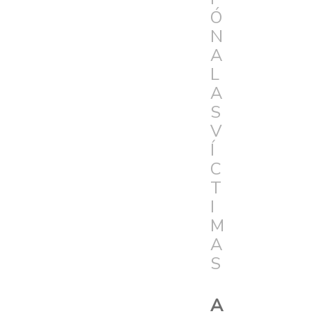
Ó
N
A
L
A
S
V
Í
C
T
I
M
A
S
A