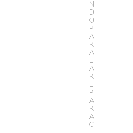
N
D
O
P
A
R
A
L
A
R
E
P
A
R
A
C
I