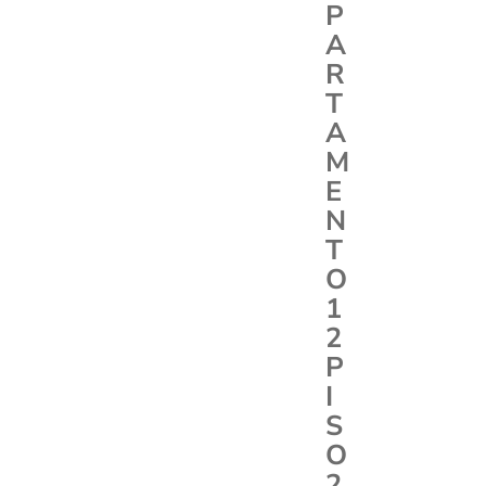
P
A
R
T
A
M
E
N
T
O
1
2
P
I
S
O
2