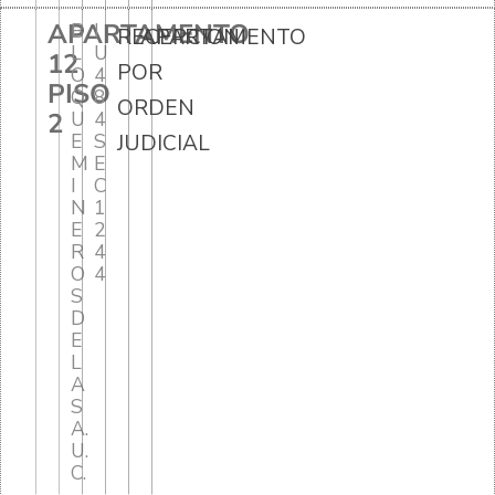
APARTAMENTO
B
I
RECEPCION
APARTAMENTO
L
U
12
POR
O
4
PISO
Q
8
ORDEN
2
U
4
E
S
JUDICIAL
M
E
I
C
N
1
E
2
R
4
O
4
S
D
E
L
A
S
A.
U.
C.