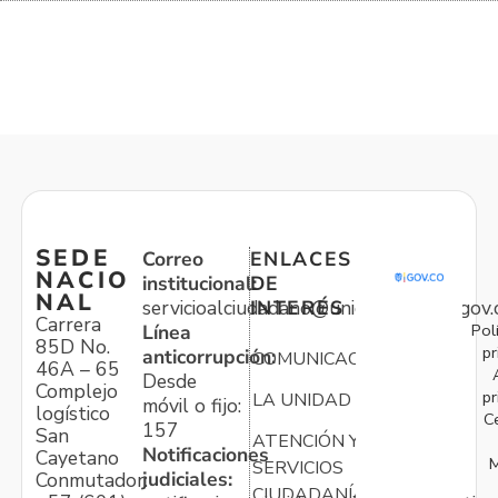
SEDE
Correo
ENLACES
NACIO
institucional:
DE
NAL
servicioalciudadano@unidadvictimas.gov.
INTERÉS
Carrera
Pol
Línea
85D No.
pr
anticorrupción:
COMUNICACIONES
46A – 65
Desde
Complejo
pr
LA UNIDAD
móvil o fijo:
logístico
C
157
San
ATENCIÓN Y
Notificaciones
Cayetano
M
SERVICIOS
judiciales:
Conmutador:
CIUDADANÍA