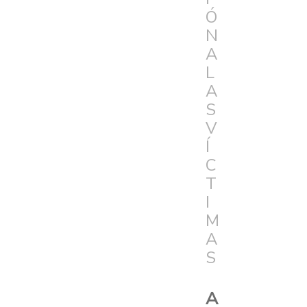
Ó
N
A
L
A
S
V
Í
C
T
I
M
A
S
A