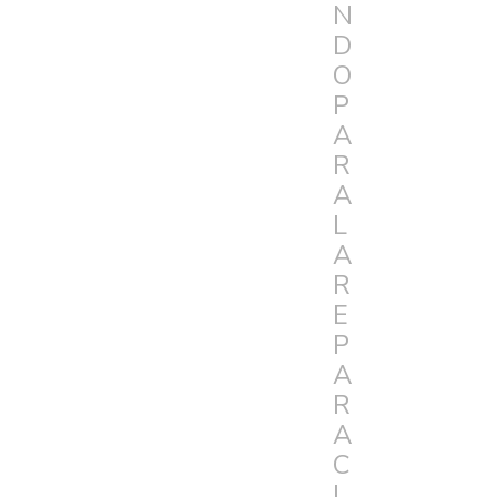
N
D
O
P
A
R
A
L
A
R
E
P
A
R
A
C
I