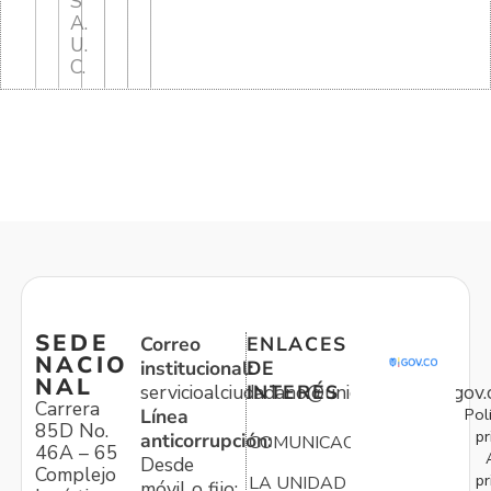
S
A.
U.
C.
SEDE
Correo
ENLACES
NACIO
institucional:
DE
NAL
servicioalciudadano@unidadvictimas.gov.
INTERÉS
Carrera
Pol
Línea
85D No.
pr
anticorrupción:
COMUNICACIONES
46A – 65
Desde
Complejo
pr
LA UNIDAD
móvil o fijo: