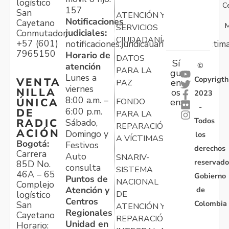
logístico
C
157
San
ATENCIÓN Y
Notificaciones
Cayetano
M
SERVICIOS
judiciales:
Conmutador:
CIUDADANÍA
+57 (601)
notificaciones.juridicauariv@unidadvictim
7965150
Horario de
DATOS
Sí
atención
©
PARA LA
gu
Lunes a
Copyrigth
VENTA
en
PAZ
viernes
NILLA
os
2023
8:00 a.m. –
ÚNICA
FONDO
en:
-
6:00 p.m.
DE
PARA LA
Todos
RADIC
Sábado,
REPARACIÓN
ACIÓN
Domingo y
los
A VÍCTIMAS
Bogotá:
Festivos
derechos
Carrera
Auto
SNARIV-
reservado
85D No.
consulta
SISTEMA
46A – 65
Gobierno
Puntos de
NACIONAL
Complejo
Atención y
de
logístico
DE
Centros
Colombia
San
ATENCIÓN Y
Regionales
Cayetano
REPARACIÓN
Unidad en
Horario: