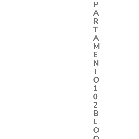
P
A
R
T
A
M
E
N
T
O
1
0
2
B
L
O
Q