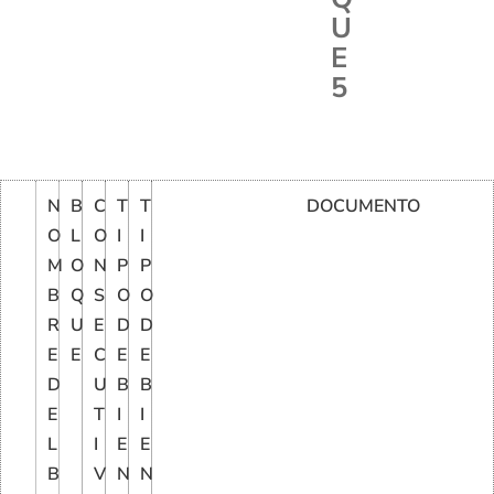
U
E
5
N
B
C
T
T
DOCUMENTO
O
L
O
I
I
M
O
N
P
P
B
Q
S
O
O
R
U
E
D
D
E
E
C
E
E
D
U
B
B
E
T
I
I
L
I
E
E
B
V
N
N