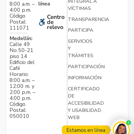
INTEGRAL A
línea
8:00 a.m. –
VÍCTIMAS
4:00 p.m.
Código
Centro
TRANSPARENCIA
Postal:
de
relevo
111071
PARTICIPA
Medellín:
SERVICIOS
Calle 49
Y
No 50-21
TRÁMITES
piso 14
Edificio del
PARTICIPACIÓN
Café
Horario:
INFORMACIÓN
8:00 a.m. –
12:00 m. y
CERTIFICADO
2:00 p.m. –
DE
4:00 p.m.
ACCESIBILIDAD
Código
Postal:
Y USABILIDAD
050010
WEB
4
Estamos en línea