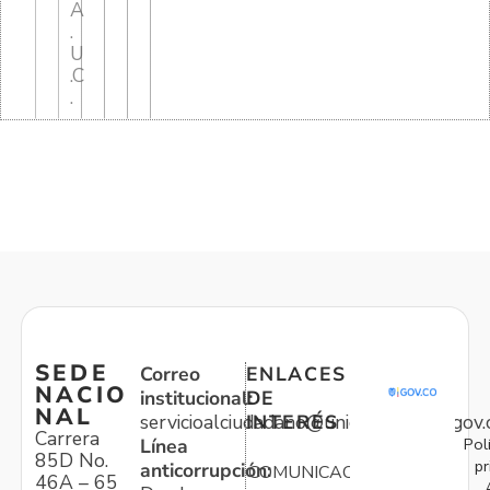
A
.
U
.C
.
SEDE
Correo
ENLACES
NACIO
institucional:
DE
NAL
servicioalciudadano@unidadvictimas.gov.
INTERÉS
Carrera
Pol
Línea
85D No.
pr
anticorrupción:
COMUNICACIONES
46A – 65