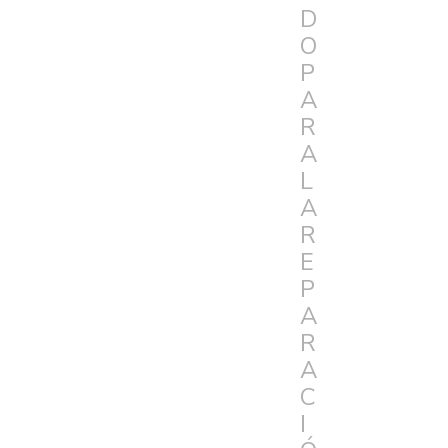
D
O
P
A
R
A
L
A
R
E
P
A
R
A
C
I