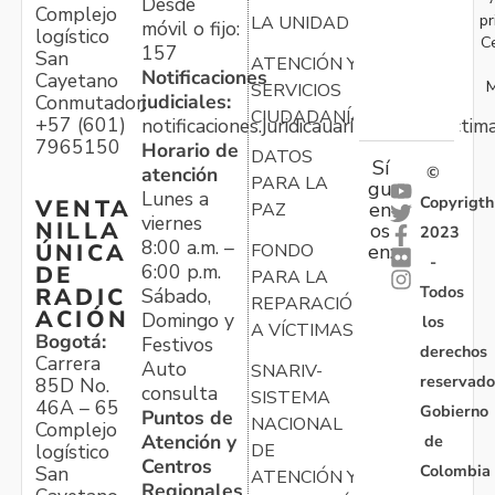
Desde
Complejo
pr
LA UNIDAD
móvil o fijo:
logístico
C
157
San
ATENCIÓN Y
Notificaciones
Cayetano
M
SERVICIOS
judiciales:
Conmutador:
CIUDADANÍA
+57 (601)
notificaciones.juridicauariv@unidadvictim
7965150
Horario de
DATOS
Sí
atención
©
PARA LA
gu
Lunes a
Copyrigth
VENTA
en
PAZ
viernes
NILLA
os
2023
8:00 a.m. –
ÚNICA
FONDO
en:
-
6:00 p.m.
DE
PARA LA
Todos
RADIC
Sábado,
REPARACIÓN
ACIÓN
Domingo y
los
A VÍCTIMAS
Bogotá:
Festivos
derechos
Carrera
Auto
SNARIV-
reservado
85D No.
consulta
SISTEMA
46A – 65
Gobierno
Puntos de
NACIONAL
Complejo
Atención y
de
logístico
DE
Centros
Colombia
San
ATENCIÓN Y
Regionales