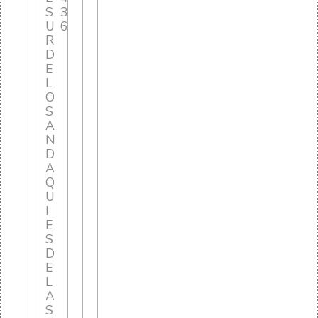
S
3
U
6
R
D
E
L
O
S
A
N
D
A
Q
U
I
E
S
D
E
L
A
S