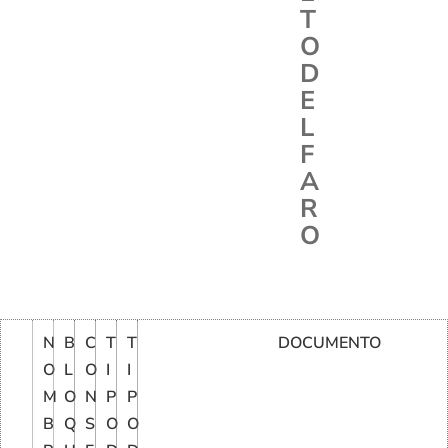
T
O
D
E
L
F
A
R
O
N
B
C
T
T
DOCUMENTO
O
L
O
I
I
M
O
N
P
P
B
Q
S
O
O