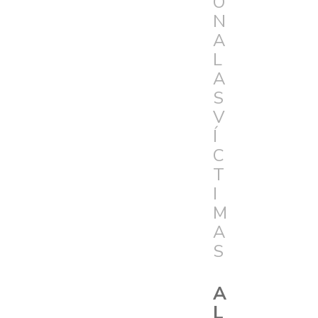
Ó
N
A
L
A
S
V
Í
C
T
I
M
A
S
A
L