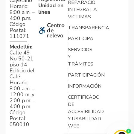
Cayetano
REPARACIÓN
Unidad en
Horario:
INTEGRAL A
línea
8:00 a.m. –
VÍCTIMAS
4:00 p.m.
Código
Centro
TRANSPARENCIA
Postal:
de
relevo
111071
PARTICIPA
Medellín:
SERVICIOS
Calle 49
Y
No 50-21
TRÁMITES
piso 14
Edificio del
PARTICIPACIÓN
Café
Horario:
INFORMACIÓN
8:00 a.m. –
12:00 m. y
CERTIFICADO
2:00 p.m. –
DE
4:00 p.m.
ACCESIBILIDAD
Código
Postal:
Y USABILIDAD
050010
WEB
4