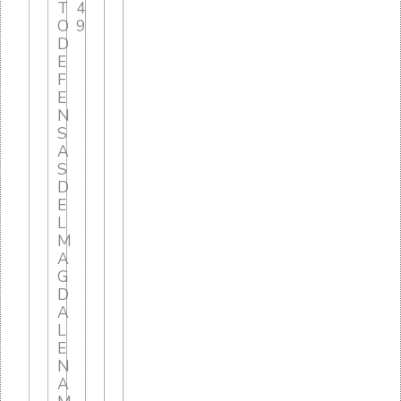
T
4
O
9
D
E
F
E
N
S
A
S
D
E
L
M
A
G
D
A
L
E
N
A