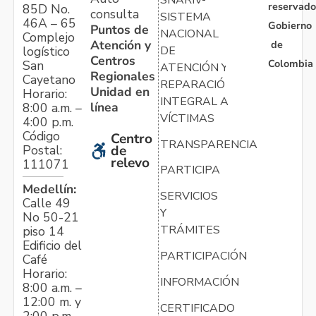
reservado
85D No.
consulta
SISTEMA
46A – 65
Gobierno
Puntos de
NACIONAL
Complejo
Atención y
de
logístico
DE
Centros
Colombia
San
ATENCIÓN Y
Regionales
Cayetano
REPARACIÓN
Unidad en
Horario:
INTEGRAL A
línea
8:00 a.m. –
VÍCTIMAS
4:00 p.m.
Código
Centro
TRANSPARENCIA
Postal:
de
relevo
111071
PARTICIPA
Medellín:
SERVICIOS
Calle 49
Y
No 50-21
TRÁMITES
piso 14
Edificio del
PARTICIPACIÓN
Café
Horario:
INFORMACIÓN
8:00 a.m. –
12:00 m. y
CERTIFICADO
2:00 p.m. –