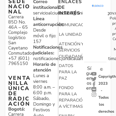
SEDE
Correo
ENLACES
NACIO
institucional:
DE
NAL
servicioalciudadano@unidadvictimas.gov.
INTERÉS
Carrera
Pol
Línea
85D No.
pr
anticorrupción:
COMUNICACIONES
46A – 65
Desde
Complejo
pr
LA UNIDAD
móvil o fijo:
logístico
C
157
San
ATENCIÓN Y
Notificaciones
Cayetano
M
SERVICIOS
judiciales:
Conmutador:
CIUDADANÍA
+57 (601)
notificaciones.juridicauariv@unidadvictim
7965150
Horario de
DATOS
Sí
atención
©
PARA LA
gu
Lunes a
Copyrigth
VENTA
en
PAZ
viernes
NILLA
os
2023
8:00 a.m. –
ÚNICA
FONDO
en:
-
6:00 p.m.
DE
PARA LA
Todos
RADIC
Sábado,
REPARACIÓN
ACIÓN
Domingo y
los
A VÍCTIMAS
Bogotá:
Festivos
derechos
Carrera
Auto
SNARIV-