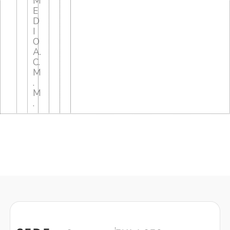
M
E
D
I
O
A.
C.
M
.
M
.