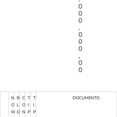
0
0
0
.
0
0
0
,
0
0
N
B
C
T
T
DOCUMENTO
O
L
O
I
I
M
O
N
P
P