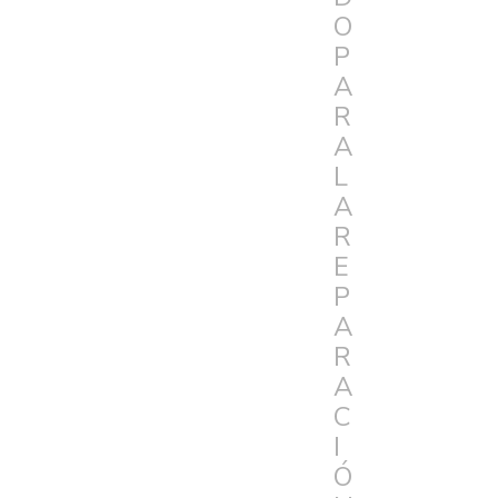
O
P
A
R
A
L
A
R
E
P
A
R
A
C
I
Ó