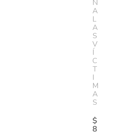
N
A
L
A
S
V
Í
C
T
I
M
A
S
$
8
.