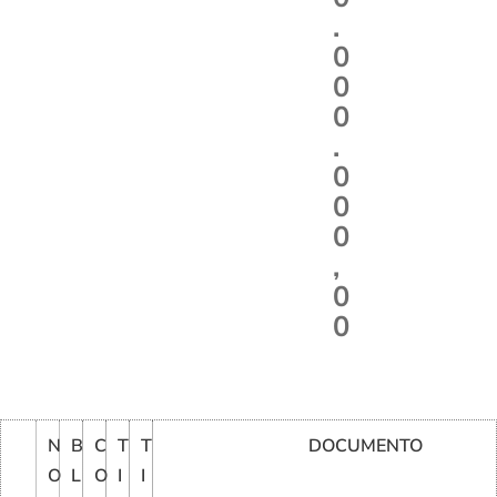
.
0
0
0
.
0
0
0
,
0
0
N
B
C
T
T
DOCUMENTO
O
L
O
I
I