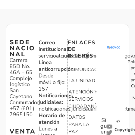
SEDE
Correo
ENLACES
NACIO
institucional:
DE
NAL
servicioalciudadano@unidadvictimas.gov.
INTERÉS
Carrera
Pol
Línea
85D No.
pr
anticorrupción:
COMUNICACIONES
46A – 65
Desde
Complejo
pr
LA UNIDAD
móvil o fijo:
logístico
C
157
San
ATENCIÓN Y
Notificaciones
Cayetano
M
SERVICIOS
judiciales:
Conmutador:
CIUDADANÍA
+57 (601)
notificaciones.juridicauariv@unidadvictim
7965150
Horario de
DATOS
Sí
atención
©
PARA LA
gu
Lunes a
Copyrigth
VENTA
en
PAZ