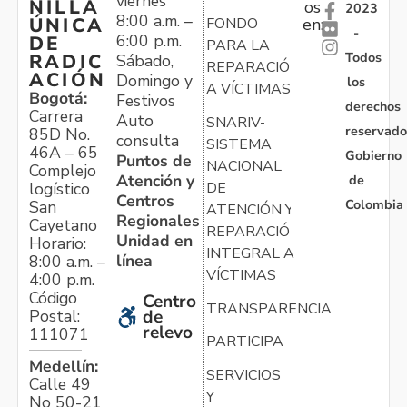
viernes
NILLA
os
2023
8:00 a.m. –
ÚNICA
FONDO
en:
-
6:00 p.m.
DE
PARA LA
Todos
RADIC
Sábado,
REPARACIÓN
ACIÓN
Domingo y
los
A VÍCTIMAS
Bogotá:
Festivos
derechos
Carrera
Auto
SNARIV-
reservado
85D No.
consulta
SISTEMA
46A – 65
Gobierno
Puntos de
NACIONAL
Complejo
Atención y
de
logístico
DE
Centros
Colombia
San
ATENCIÓN Y
Regionales
Cayetano
REPARACIÓN
Unidad en
Horario:
INTEGRAL A
línea
8:00 a.m. –
VÍCTIMAS
4:00 p.m.
Código
Centro
TRANSPARENCIA
Postal:
de
relevo
111071
PARTICIPA
Medellín:
SERVICIOS
Calle 49
Y
No 50-21