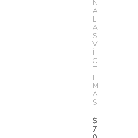
N
A
L
A
S
V
Í
C
T
I
M
A
S
$
7
0