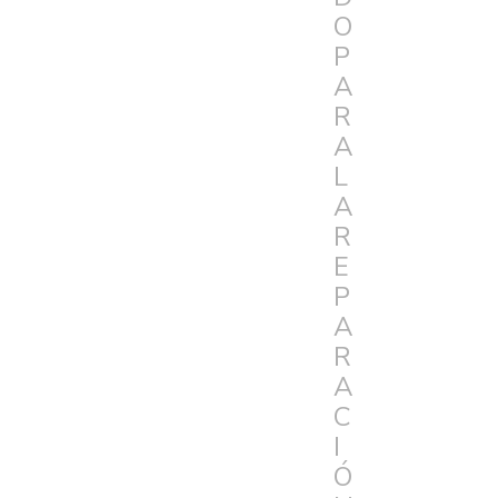
O
P
A
R
A
L
A
R
E
P
A
R
A
C
I
Ó