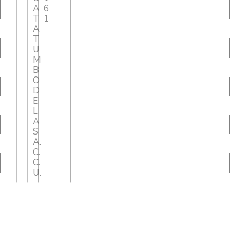
A
6
T
1
A
T
U
M
B
O
D
E
L
A
S
A.
C.
C.
U.