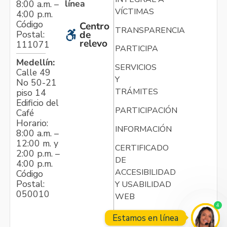
línea
8:00 a.m. –
VÍCTIMAS
4:00 p.m.
Código
Centro
TRANSPARENCIA
Postal:
de
relevo
111071
PARTICIPA
Medellín:
SERVICIOS
Calle 49
Y
No 50-21
TRÁMITES
piso 14
Edificio del
PARTICIPACIÓN
Café
Horario:
INFORMACIÓN
8:00 a.m. –
12:00 m. y
CERTIFICADO
2:00 p.m. –
DE
4:00 p.m.
ACCESIBILIDAD
Código
Postal:
Y USABILIDAD
050010
WEB
4
Estamos en línea