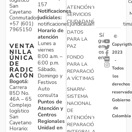
logístico
C
157
San
ATENCIÓN Y
Notificaciones
Cayetano
M
SERVICIOS
judiciales:
Conmutador:
CIUDADANÍA
+57 (601)
notificaciones.juridicauariv@unidadvictim
7965150
Horario de
DATOS
Sí
atención
©
PARA LA
gu
Lunes a
Copyrigth
VENTA
en
PAZ
viernes
NILLA
os
2023
8:00 a.m. –
ÚNICA
FONDO
en:
-
6:00 p.m.
DE
PARA LA
Todos
RADIC
Sábado,
REPARACIÓN
ACIÓN
Domingo y
los
A VÍCTIMAS
Bogotá:
Festivos
derechos
Carrera
Auto
SNARIV-
reservado
85D No.
consulta
SISTEMA
46A – 65
Gobierno
Puntos de
NACIONAL
Complejo
Atención y
de
logístico
DE
Centros
Colombia
San
ATENCIÓN Y
Regionales
Cayetano
REPARACIÓN
Unidad en
Horario:
INTEGRAL A