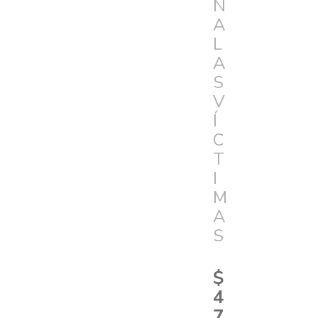
N
A
L
A
S
V
Í
C
T
I
M
A
S
$
4
7