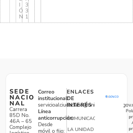
I
3
Ó
3
N
1
SEDE
Correo
ENLACES
NACIO
institucional:
DE
NAL
servicioalciudadano@unidadvictimas.gov.
INTERÉS
Carrera
Pol
Línea
85D No.
pr
anticorrupción:
COMUNICACIONES
46A – 65
Desde
Complejo
pr
LA UNIDAD
móvil o fijo: