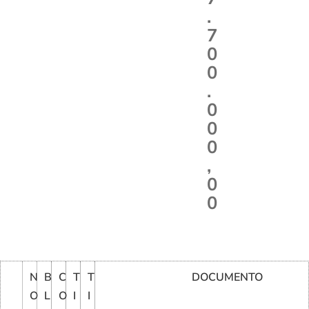
.
7
0
0
.
0
0
0
,
0
0
N
B
C
T
T
DOCUMENTO
O
L
O
I
I