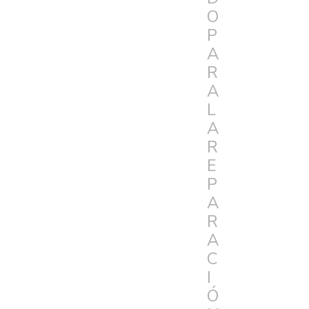
O
P
A
R
A
L
A
R
E
P
A
R
A
C
I
Ó