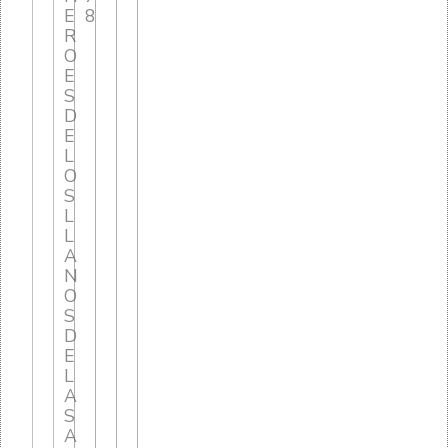
E
8
R
O
E
S
D
E
L
O
S
L
L
A
N
O
S
D
E
L
A
S
A