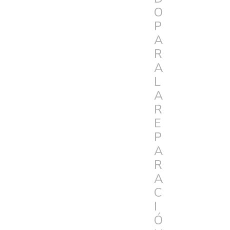
O
P
A
R
A
L
A
R
E
P
A
R
A
C
I
Ó