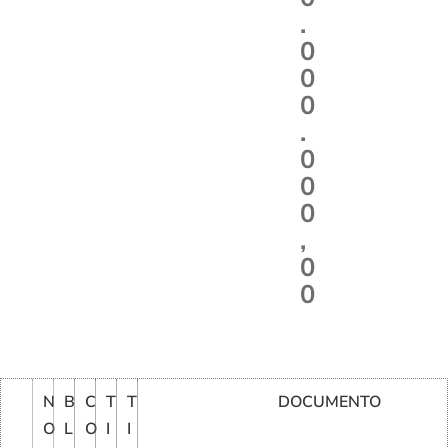
.
0
0
0
.
0
0
0
,
0
0
N
B
C
T
T
DOCUMENTO
O
L
O
I
I