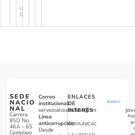
.
U
.C
.
SEDE
Correo
ENLACES
NACIO
institucional:
DE
NAL
servicioalciudadano@unidadvictimas.gov.
INTERÉS
Carrera
Pol
Línea
85D No.
pr
anticorrupción:
COMUNICACIONES
46A – 65
Desde
Complejo
pr
LA UNIDAD