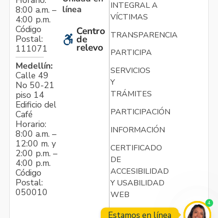
INTEGRAL A
línea
8:00 a.m. –
VÍCTIMAS
4:00 p.m.
Código
Centro
TRANSPARENCIA
Postal:
de
relevo
111071
PARTICIPA
Medellín:
SERVICIOS
Calle 49
Y
No 50-21
TRÁMITES
piso 14
Edificio del
PARTICIPACIÓN
Café
Horario:
INFORMACIÓN
8:00 a.m. –
12:00 m. y
CERTIFICADO
2:00 p.m. –
DE
4:00 p.m.
ACCESIBILIDAD
Código
Postal:
Y USABILIDAD
050010
WEB
4
Estamos en línea