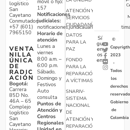
móvil o fijo:
logístico
C
157
San
ATENCIÓN Y
Notificaciones
Cayetano
M
SERVICIOS
judiciales:
Conmutador:
CIUDADANÍA
+57 (601)
notificaciones.juridicauariv@unidadvictim
7965150
Horario de
DATOS
Sí
atención
©
PARA LA
gu
Lunes a
Copyrigth
VENTA
en
PAZ
viernes
NILLA
os
2023
8:00 a.m. –
ÚNICA
FONDO
en:
-
6:00 p.m.
DE
PARA LA
Todos
RADIC
Sábado,
REPARACIÓN
ACIÓN
Domingo y
los
A VÍCTIMAS
Bogotá:
Festivos
derechos
Carrera
Auto
SNARIV-
reservado
85D No.
consulta
SISTEMA
46A – 65
Gobierno
Puntos de
NACIONAL
Complejo
Atención y
de
logístico
DE
Centros
Colombia
San
ATENCIÓN Y
Regionales
Cayetano
REPARACIÓN
Unidad en
Horario: