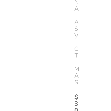
N
A
L
A
S
V
Í
C
T
I
M
A
S
$
3
0