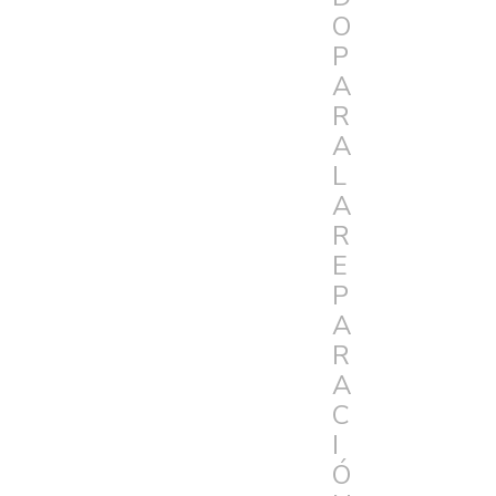
O
P
A
R
A
L
A
R
E
P
A
R
A
C
I
Ó