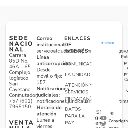
SEDE
Correo
ENLACES
NACIO
institucional:
DE
NAL
servicioalciudadano@unidadvictimas.gov.
INTERÉS
Carrera
Pol
Línea
85D No.
pr
anticorrupción:
COMUNICACIONES
46A – 65
Desde
Complejo
pr
LA UNIDAD
móvil o fijo:
logístico
C
157
San
ATENCIÓN Y
Notificaciones
Cayetano
M
SERVICIOS
judiciales:
Conmutador:
CIUDADANÍA
+57 (601)
notificaciones.juridicauariv@unidadvictim
7965150
Horario de
DATOS
Sí
atención
©
PARA LA
gu
Lunes a
Copyrigth
VENTA
en
PAZ
viernes