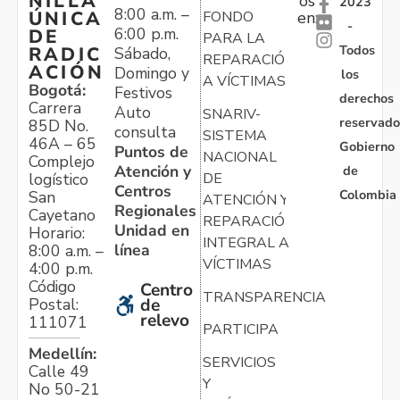
NILLA
os
2023
8:00 a.m. –
ÚNICA
FONDO
en:
-
6:00 p.m.
DE
PARA LA
Todos
RADIC
Sábado,
REPARACIÓN
ACIÓN
Domingo y
los
A VÍCTIMAS
Bogotá:
Festivos
derechos
Carrera
Auto
SNARIV-
reservado
85D No.
consulta
SISTEMA
46A – 65
Gobierno
Puntos de
NACIONAL
Complejo
Atención y
de
logístico
DE
Centros
Colombia
San
ATENCIÓN Y
Regionales
Cayetano
REPARACIÓN
Unidad en
Horario:
INTEGRAL A
línea
8:00 a.m. –
VÍCTIMAS
4:00 p.m.
Código
Centro
TRANSPARENCIA
Postal:
de
relevo
111071
PARTICIPA
Medellín:
SERVICIOS
Calle 49
Y
No 50-21