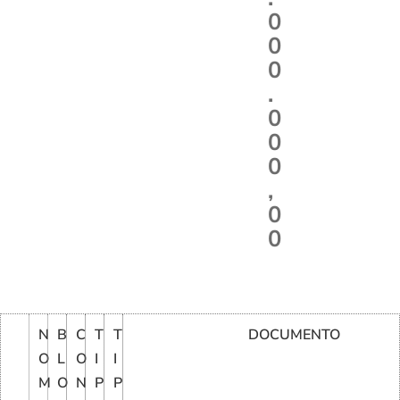
0
0
0
.
0
0
0
,
0
0
N
B
C
T
T
DOCUMENTO
O
L
O
I
I
M
O
N
P
P