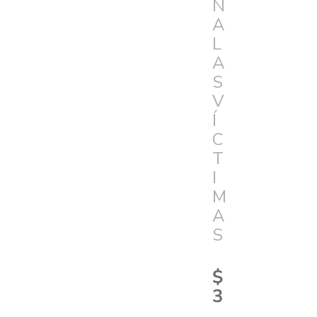
N
A
L
A
S
V
Í
C
T
I
M
A
S
$
3
.