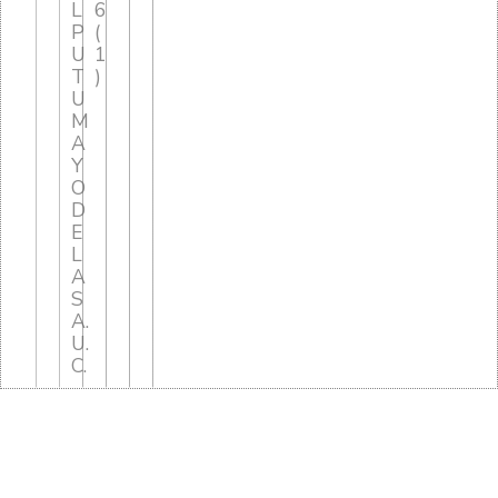
L
6
P
(
U
1
T
)
U
M
A
Y
O
D
E
L
A
S
A.
U.
C.