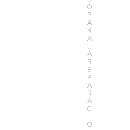
O
P
A
R
A
L
A
R
E
P
A
R
A
C
I
Ó