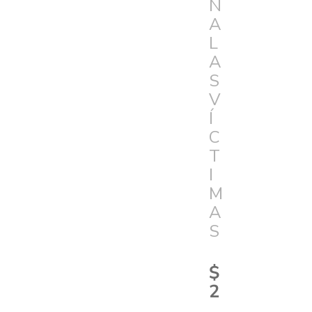
N
A
L
A
S
V
Í
C
T
I
M
A
S
$
2
.