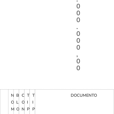
0
0
0
.
0
0
0
,
0
0
N
B
C
T
T
DOCUMENTO
O
L
O
I
I
M
O
N
P
P