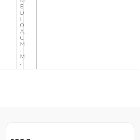
M
E
D
I
O
A.
C.
M
.
M
.