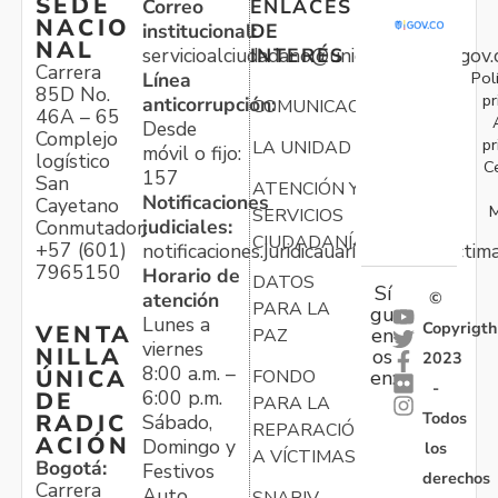
SEDE
Correo
ENLACES
NACIO
institucional:
DE
NAL
servicioalciudadano@unidadvictimas.gov.
INTERÉS
Carrera
Pol
Línea
85D No.
pr
anticorrupción:
COMUNICACIONES
46A – 65
Desde
Complejo
pr
LA UNIDAD
móvil o fijo:
logístico
C
157
San
ATENCIÓN Y
Notificaciones
Cayetano
M
SERVICIOS
judiciales:
Conmutador:
CIUDADANÍA
+57 (601)
notificaciones.juridicauariv@unidadvictim
7965150
Horario de
DATOS
Sí
atención
©
PARA LA
gu
Lunes a
Copyrigth
VENTA
en
PAZ
viernes
NILLA
os
2023
8:00 a.m. –
ÚNICA
FONDO
en:
-
6:00 p.m.
DE
PARA LA
Todos
RADIC
Sábado,
REPARACIÓN
ACIÓN
Domingo y
los
A VÍCTIMAS
Bogotá:
Festivos
derechos
Carrera
Auto
SNARIV-