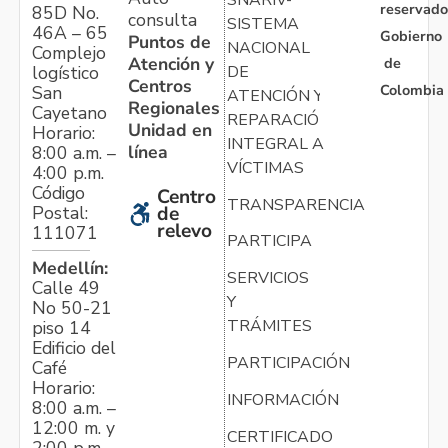
reservado
85D No.
consulta
SISTEMA
46A – 65
Gobierno
Puntos de
NACIONAL
Complejo
Atención y
de
logístico
DE
Centros
Colombia
San
ATENCIÓN Y
Regionales
Cayetano
REPARACIÓN
Unidad en
Horario:
INTEGRAL A
línea
8:00 a.m. –
VÍCTIMAS
4:00 p.m.
Código
Centro
TRANSPARENCIA
Postal:
de
relevo
111071
PARTICIPA
Medellín:
SERVICIOS
Calle 49
Y
No 50-21
TRÁMITES
piso 14
Edificio del
PARTICIPACIÓN
Café
Horario:
INFORMACIÓN
8:00 a.m. –
12:00 m. y
CERTIFICADO
2:00 p.m. –