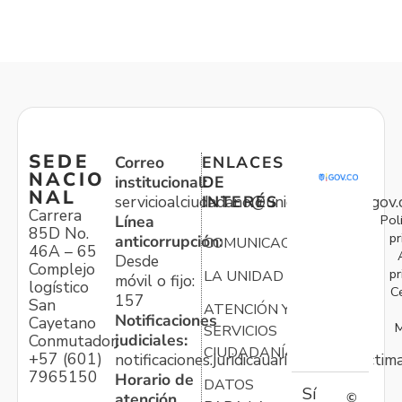
SEDE
Correo
ENLACES
NACIO
institucional:
DE
NAL
servicioalciudadano@unidadvictimas.gov.
INTERÉS
Carrera
Pol
Línea
85D No.
pr
anticorrupción:
COMUNICACIONES
46A – 65
Desde
Complejo
pr
LA UNIDAD
móvil o fijo:
logístico
C
157
San
ATENCIÓN Y
Notificaciones
Cayetano
M
SERVICIOS
judiciales:
Conmutador:
CIUDADANÍA
+57 (601)
notificaciones.juridicauariv@unidadvictim
7965150
Horario de
DATOS
Sí
atención
©