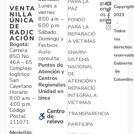
PARA LA
gu
Lunes a
Copyrigth
VENTA
en
PAZ
viernes
NILLA
os
2023
8:00 a.m. –
ÚNICA
FONDO
en:
-
6:00 p.m.
DE
PARA LA
Todos
RADIC
Sábado,
REPARACIÓN
ACIÓN
Domingo y
los
A VÍCTIMAS
Bogotá:
Festivos
derechos
Carrera
Auto
SNARIV-
reservado
85D No.
consulta
SISTEMA
46A – 65
Gobierno
Puntos de
NACIONAL
Complejo
Atención y
de
logístico
DE
Centros
Colombia
San
ATENCIÓN Y
Regionales
Cayetano
REPARACIÓN
Unidad en
Horario:
INTEGRAL A
línea
8:00 a.m. –
VÍCTIMAS
4:00 p.m.
Código
Centro
TRANSPARENCIA
Postal:
de
relevo
111071
PARTICIPA
Medellín: