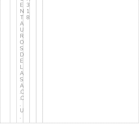
E
3
N
1
T
8
A
U
R
O
S
D
E
L
A
S
A
.C
.C
.
U
.