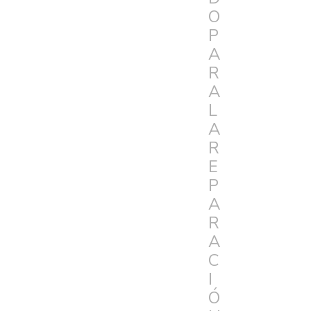
O
P
A
R
A
L
A
R
E
P
A
R
A
C
I
Ó