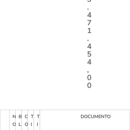
.
4
7
1
.
4
5
4
,
0
0
N
B
C
T
T
DOCUMENTO
O
L
O
I
I