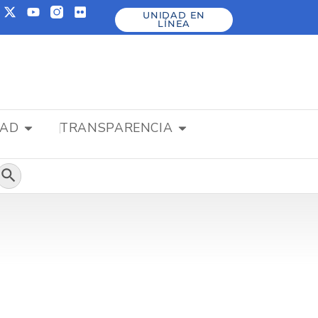
UNIDAD EN
LÍNEA
DAD
TRANSPARENCIA
Botón de búsqueda