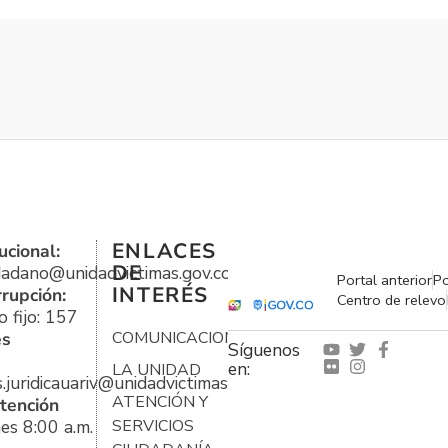
ENLACES
ucional:
DE
udadano@unidadvictimas.gov.co
Portal anterior
Po
INTERÉS
rrupción:
Centro de relevo
 fijo: 157
es
COMUNICACIONES
Síguenos
en:
LA UNIDAD
s.juridicauariv@unidadvictimas.gov.co
ATENCIÓN Y
tención
es 8:00 a.m.
SERVICIOS