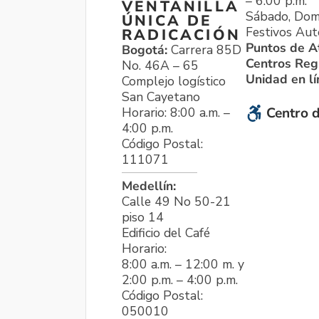
– 6:00 p.m.
VENTANILLA
Sábado, Dom
ÚNICA DE
Festivos Aut
RADICACIÓN
Puntos de A
Bogotá:
Carrera 85D
Centros Reg
No. 46A – 65
Unidad en l
Complejo logístico
San Cayetano
Horario: 8:00 a.m. –
Centro d
4:00 p.m.
Código Postal:
111071
Medellín:
Calle 49 No 50-21
piso 14
Edificio del Café
Horario:
8:00 a.m. – 12:00 m. y
2:00 p.m. – 4:00 p.m.
Código Postal:
050010