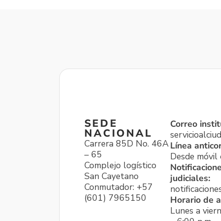
SEDE
Correo instit
NACIONAL
servicioalci
Carrera 85D No. 46A
Línea antico
– 65
Desde móvil o
Complejo logístico
Notificacion
San Cayetano
judiciales:
Conmutador: +57
notificacione
(601) 7965150
Horario de a
Lunes a viern