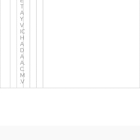
E
T
A
Y
V
IC
H
A
D
A
A.
C.
M
.V