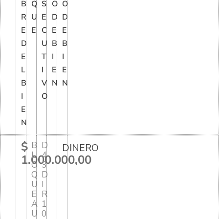
B
Q
S
O
O
R
U
E
D
D
E
E
C
E
E
D
U
B
B
E
T
I
I
L
I
E
E
B
V
N
N
I
O
E
N
$
B
D
DINERO
L
4
1.000.000,00
O
3
Q
D
U
I
E
R
A
1
U
0