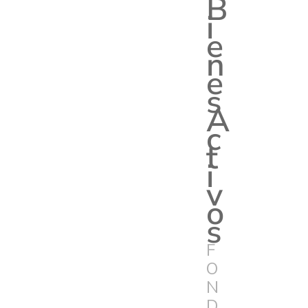
B
i
e
n
e
s
A
c
t
i
v
o
s
F
O
N
D