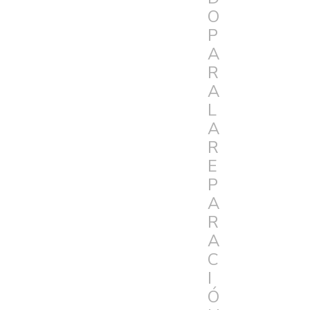
O
P
A
R
A
L
A
R
E
P
A
R
A
C
I
Ó