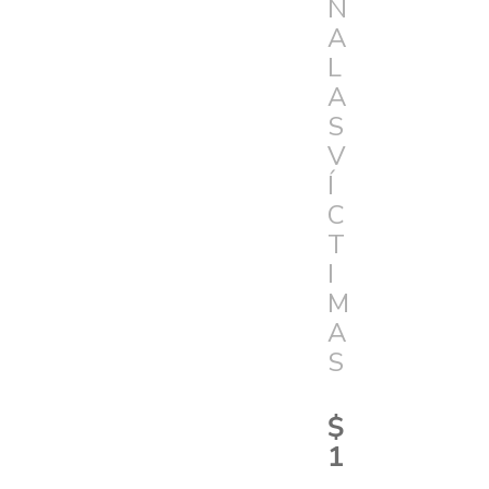
N
A
L
A
S
V
Í
C
T
I
M
A
S
$
1
.