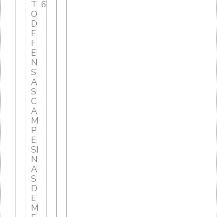
T
6
O
D
E
F
E
N
S
A
S
C
A
M
P
E
SI
N
A
S
D
E
M